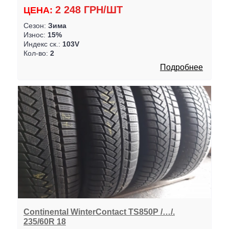
2 248 ГРН/ШТ
ЦЕНА:
Сезон:
Зима
Износ:
15%
Индекс ск.:
103V
Кол-во:
2
Подробнее
Continental WinterContact TS850P /…/.
235/60R 18