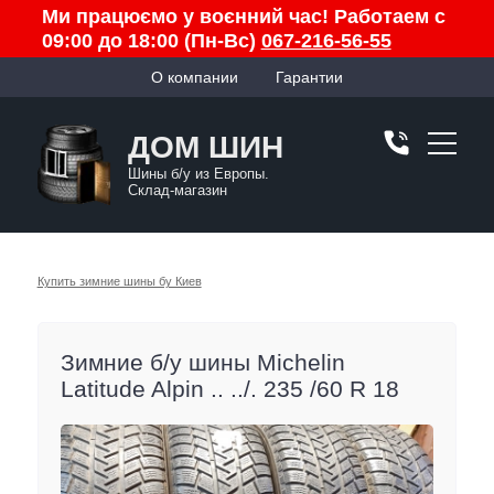
Ми працюємо у воєнний час! Работаем с
09:00 до 18:00 (Пн-Вс)
067-216-56-55
О компании
Гарантии
ДОМ ШИН
Шины б/у из Европы.
Склад-магазин
Купить зимние шины бу Киев
Зимние б/у шины Michelin
Latitude Alpin .. ../. 235 /60 R 18