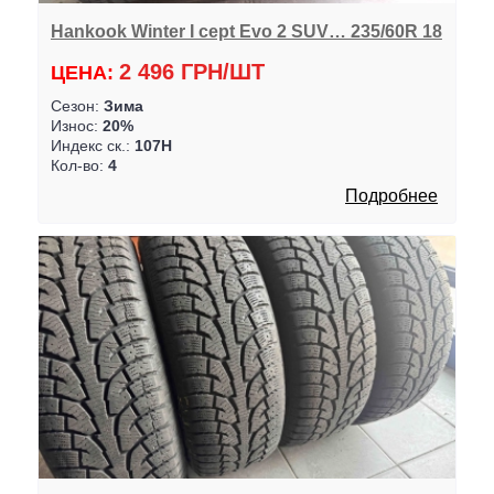
Hankook Winter I cept Evo 2 SUV… 235/60R 18
2 496 ГРН/ШТ
ЦЕНА:
Сезон:
Зима
Износ:
20%
Индекс ск.:
107H
Кол-во:
4
Подробнее