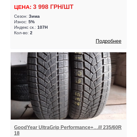
3 998 ГРН/ШТ
ЦЕНА:
Сезон:
Зима
Износ:
5%
Индекс ск.:
107H
Кол-во:
2
Подробнее
GoodYear UltraGrip Performance+…/// 235/60R
18