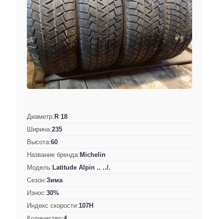
Диаметр:
R 18
Ширина:
235
Высота:
60
Название бренда:
Michelin
Модель:
Latitude Alpin .. ../.
Сезон:
Зима
Износ:
30%
Индекс скорости:
107H
Количество:
4