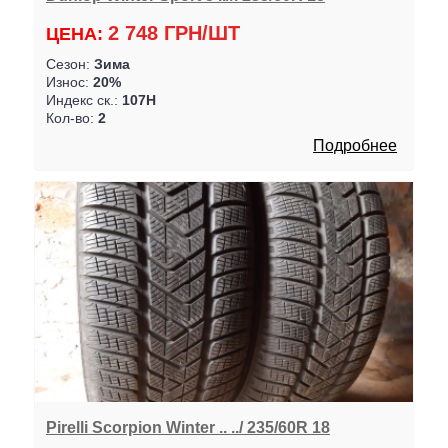
2 748 ГРН/ШТ
ЦЕНА:
Сезон:
Зима
Износ:
20%
Индекс ск.:
107H
Кол-во:
2
Подробнее
Pirelli Scorpion Winter .. ../ 235/60R 18