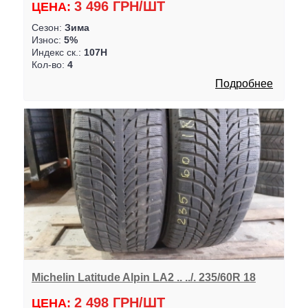
3 496 ГРН/ШТ
ЦЕНА:
Сезон:
Зима
Износ:
5%
Индекс ск.:
107H
Кол-во:
4
Подробнее
Michelin Latitude Alpin LA2 .. ../. 235/60R 18
2 498 ГРН/ШТ
ЦЕНА: