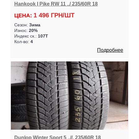
Hankook I Pike RW 11 ../ 235/60R 18
1 496 ГРН/ШТ
ЦЕНА:
Сезон:
Зима
Износ:
20%
Индекс ск.:
107T
Кол-во:
4
Подробнее
Dunlop Winter Sport 5 ..//. 235/60R 18