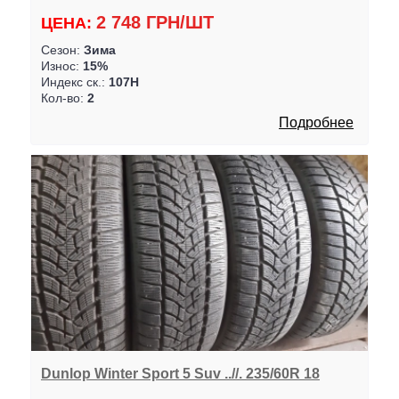
2 748 ГРН/ШТ
ЦЕНА:
Сезон:
Зима
Износ:
15%
Индекс ск.:
107H
Кол-во:
2
Подробнее
Dunlop Winter Sport 5 Suv ..//. 235/60R 18