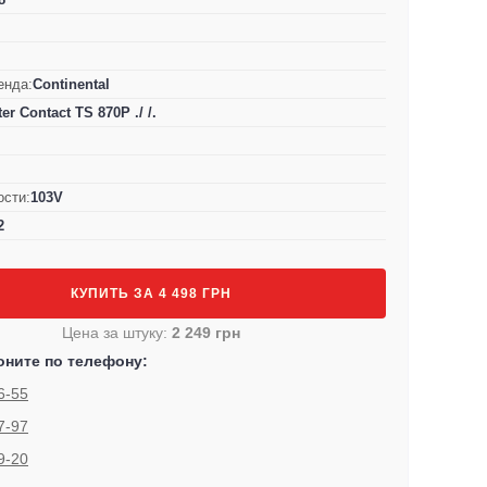
енда:
Continental
er Contact TS 870P ./ /.
ости:
103V
2
КУПИТЬ ЗА 4 498 ГРН
Цена за штуку:
2 249 грн
оните по телефону:
6-55
7-97
9-20