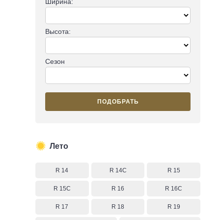
Ширина:
Высота:
Сезон
ПОДОБРАТЬ
Лето
R 14
R 14C
R 15
R 15C
R 16
R 16C
R 17
R 18
R 19