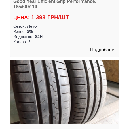
Good Year Efficient Grip Performance. .
185/60R 14
1 398 ГРН/ШТ
ЦЕНА:
Сезон:
Лето
Износ:
5%
Индекс ск.:
82H
Кол-во:
2
Подробнее