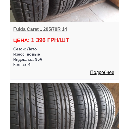
Fulda Carat .. 205/70R 14
1 396 ГРН/ШТ
ЦЕНА:
Сезон:
Лето
Износ:
новые
Индекс ск.:
95V
Кол-во:
4
Подробнее