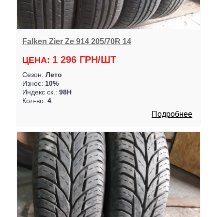
Falken Zier Ze 914 205/70R 14
1 296 ГРН/ШТ
ЦЕНА:
Сезон:
Лето
Износ:
10%
Индекс ск.:
98H
Кол-во:
4
Подробнее