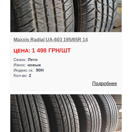
Maxxis Radial UA-603 195/65R 14
1 498 ГРН/ШТ
ЦЕНА:
Сезон:
Лето
Износ:
новые
Индекс ск.:
90H
Кол-во:
2
Подробнее