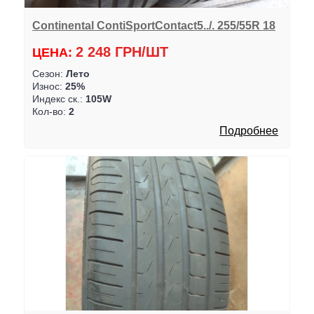
Continental ContiSportContact5../. 255/55R 18
2 248 ГРН/ШТ
ЦЕНА:
Сезон:
Лето
Износ:
25%
Индекс ск.:
105W
Кол-во:
2
Подробнее