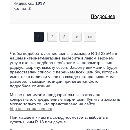
Индекс ск.:
109V
Кол-во:
2
Подробнее
1
2
3
>
>>
Чтобы подобрать летние шины в размере R 18 225/45 в
нашем интернет-магазине выберите в левом верхнем
углу в окошке подбора необходимые параметры шин:
радиус, ширину, высоту сезон. Вашему вниманию будет
предоставлен список, с перечнем всех шин б/у, которые
имеются в наличии у нас на складе в запрашиваемом
размере. К каждой позиции прилагается фото,
подробное описание.
Мы не принимаем предварительные заказы на
конкретные, определенные марки шин. Купить и заказать
можно только то, что представлено на сайте
http://shina-bu.com.ua/
.
Приглашаем к нам на склад посмотреть, выбрать и
купить шины R 18 или другие.