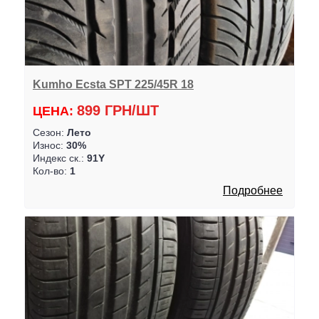
Kumho Ecsta SPT 225/45R 18
899 ГРН/ШТ
ЦЕНА:
Сезон:
Лето
Износ:
30%
Индекс ск.:
91Y
Кол-во:
1
Подробнее