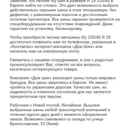
Заметим, что летние б/у шин в размере R 18 225/45 в
Европе найти не сложно. Это дает возможность выбрать
действительно хорошие шины в этом типоразмере: без
дефектов, с равномерным износом и достаточным
остатком протектора. Все шины заранее проверяются на
спецоборудовании на отсутствие повреждений. Даем
гарантию на установку, балансировку.
Чтобы приобрести летние автошины б/у 225/45 R 18
достаточно позвонить нам по телефонам, указанным в
«Контактах» интернет-магазина «Дом Шин» или
написать нам на электронную почту.
Свяжитесь с нашими сотрудниками, и они с радостью
проконсультируют Вас, ответят на все вопросы,
касательно интересующего товара.
Компания «Дом шин» реализует шины только мировых
брендов. Все шины закуплены в Европе. Не имеют
пробега по украинским дорогам. Качество шин, их
надежность и отменное состояние для нас является
приоритетным при закупке.
Работаем с Новой почтой, Интаймом. Вышлем
выбранные шины любой транспортной компанией в
течении одного-двух дней с момента оформления
заказа. Возможен самовывоз со склада по улице
Братиславская, 52 (Киев).