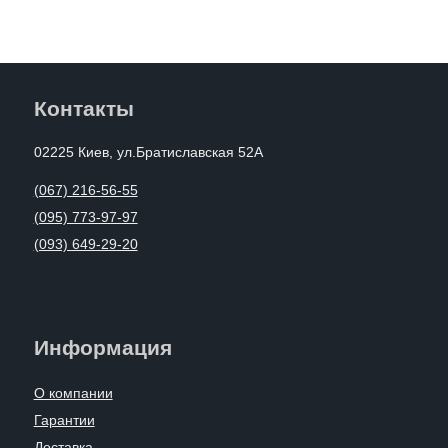
Контакты
02225 Киев, ул.Братиславская 52А
(067) 216-56-55
(095) 773-97-97
(093) 649-29-20
Информация
О компании
Гарантии
Доставка