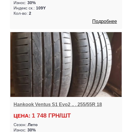
Износ:
30%
Индекс ск.:
109Y
Кол-во:
2
Подробнее
Hankook Ventus S1 Evo2 .. . 255/55R 18
1 748 ГРН/ШТ
ЦЕНА:
Сезон:
Лето
Износ:
30%