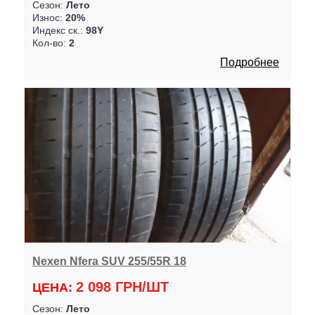
Сезон:
Лето
Износ:
20%
Индекс ск.:
98Y
Кол-во:
2
Подробнее
Nexen Nfera SUV 255/55R 18
2 098 ГРН/ШТ
ЦЕНА:
Сезон:
Лето