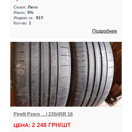
Сезон:
Лето
Износ:
5%
Индекс ск.:
91Y
Кол-во:
1
Подробнее
Pirelli Pzero …/ 235/45R 18
2 248 ГРН/ШТ
ЦЕНА: