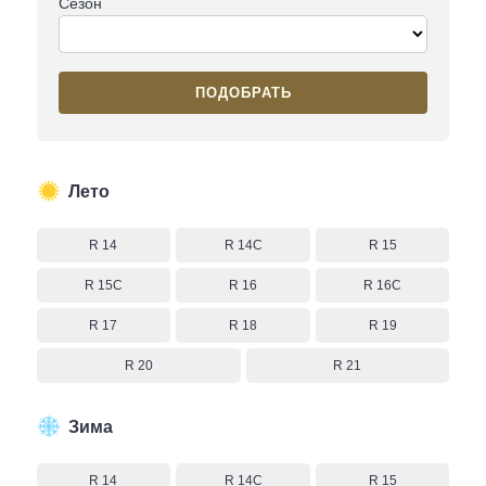
Сезон
ПОДОБРАТЬ
Лето
R 14
R 14C
R 15
R 15C
R 16
R 16C
R 17
R 18
R 19
R 20
R 21
Зима
R 14
R 14C
R 15