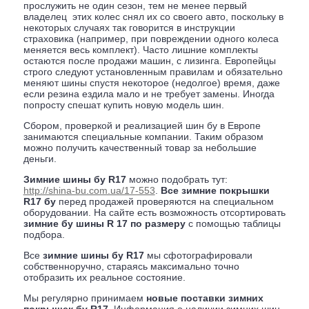
прослужить не один сезон, тем не менее первый
владелец этих колес снял их со своего авто, поскольку в
некоторых случаях так говорится в инструкции
страховика (например, при повреждении одного колеса
меняется весь комплект). Часто лишние комплекты
остаются после продажи машин, с лизинга. Европейцы
строго следуют установленным правилам и обязательно
меняют шины спустя некоторое (недолгое) время, даже
если резина ездила мало и не требует замены. Иногда
попросту спешат купить новую модель шин.
Сбором, проверкой и реализацией шин бу в Европе
занимаются специальные компании. Таким образом
можно получить качественный товар за небольшие
деньги.
Зимние шины бу R17
можно подобрать тут:
http://shina-bu.com.ua/17-553
.
Все зимние покрышки
R17 бу
перед продажей проверяются на специальном
оборудовании. На сайте есть возможность отсортировать
зимние бу шины R 17 по размеру
с помощью таблицы
подбора.
Все
зимние шины бу R17
мы сфотографировали
собственноручно, стараясь максимально точно
отобразить их реальное состояние.
Мы регулярно принимаем
новые поставки зимних
покрышек бу R17
. Информация о наличии зимних шин