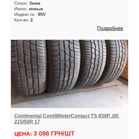
Сезон:
Зима
Износ:
новые
Индекс ск.:
95V
Кол-во:
2
Подробнее
Continental ContiWinterContact TS 830P../////.
215/50R 17
3 098 ГРН/ШТ
ЦЕНА: