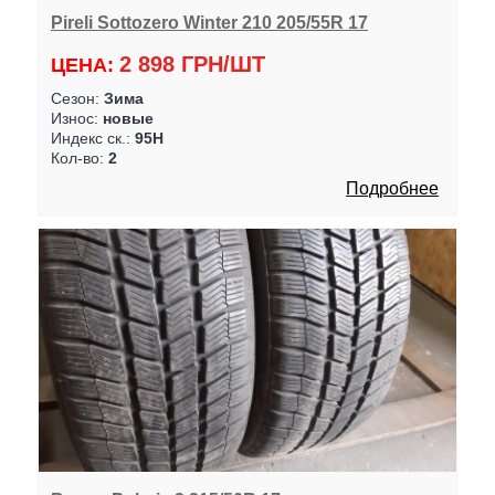
Pireli Sottozero Winter 210 205/55R 17
2 898 ГРН/ШТ
ЦЕНА:
Сезон:
Зима
Износ:
новые
Индекс ск.:
95H
Кол-во:
2
Подробнее