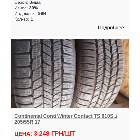
Сезон:
Зима
Износ:
30%
Индекс ск.:
99H
Кол-во:
1
Подробнее
Continental Conti Winter Contact TS 810S../
205/55R 17
3 248 ГРН/ШТ
ЦЕНА: