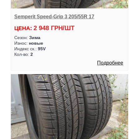
Semperit Speed-Grip 3 205/55R 17
2 948 ГРН/ШТ
ЦЕНА:
Сезон:
Зима
Износ:
новые
Индекс ск.:
95V
Кол-во:
2
Подробнее