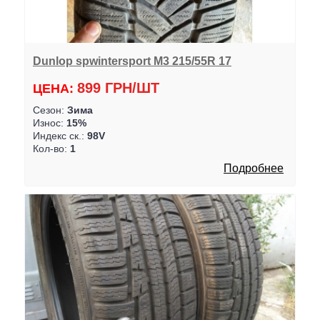
Dunlop spwintersport M3 215/55R 17
899 ГРН/ШТ
ЦЕНА:
Сезон:
Зима
Износ:
15%
Индекс ск.:
98V
Кол-во:
1
Подробнее