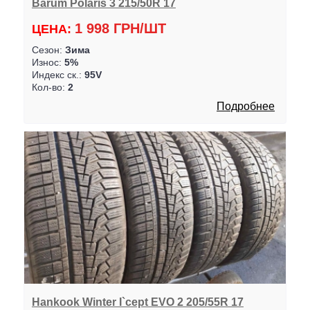
Barum Polaris 3 215/50R 17
1 998 ГРН/ШТ
ЦЕНА:
Сезон:
Зима
Износ:
5%
Индекс ск.:
95V
Кол-во:
2
Подробнее
Hankook Winter I`cept EVO 2 205/55R 17