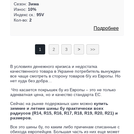
Сезон:
Зима
Износ:
10%
Индекс ск.:
95V
Кол-во:
2
Подробнее
1
2
3
>
>>
В условиях денежного кризиса и недостатка
качественного товара в Украине потребитель вынужден
все чаще смотреть в сторону товаров б/у из Европы. Но
нет худа без добра…
Что касается покрышек бу из Европы – это не только
адекватная цена, но и качество стандарта ЕС.
Сейчас на рынке подержаных шин можно
купить
зимние и летние шины бу практически всех
радиусов (R14, R15, R16, R17, R18, R19, R20, R21) и
размеров.
Все это шины бу, по каким либо причинам списанные с
обихода европейцев. Большая часть из них еще может