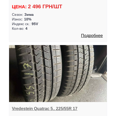
2 496 ГРН/ШТ
ЦЕНА:
Сезон:
Зима
Износ:
10%
Индекс ск.:
95V
Кол-во:
4
Подробнее
Vredestein Quatrac 5.. 225/55R 17