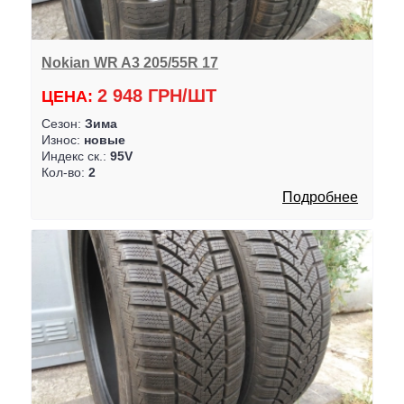
Nokian WR A3 205/55R 17
2 948 ГРН/ШТ
ЦЕНА:
Сезон:
Зима
Износ:
новые
Индекс ск.:
95V
Кол-во:
2
Подробнее