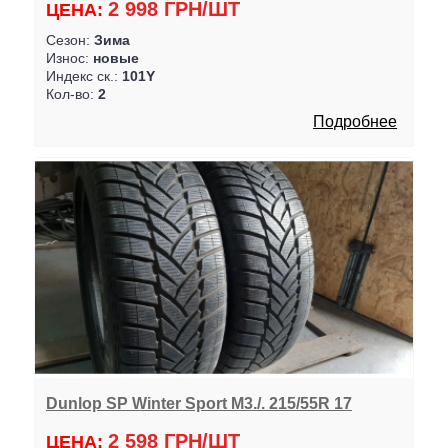
2 998 ГРН/ШТ
ЦЕНА:
Сезон:
Зима
Износ:
новые
Индекс ск.:
101Y
Кол-во:
2
Подробнее
Dunlop SP Winter Sport M3./. 215/55R 17
2 598 ГРН/ШТ
ЦЕНА: