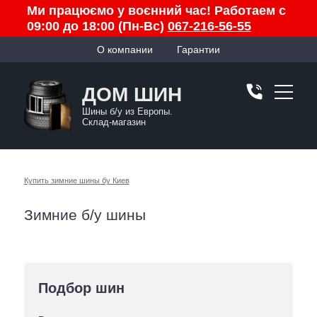
Ми працюємо у воєнний час! Работаем с
09:00 до 18:00 (Пн-Вс)
067-216-56-55
О компании
Гарантии
ДОМ ШИН
Шины б/у из Европы.
Склад-магазин
Купить зимние шины бу Киев
Зимние б/у шины
Подбор шин