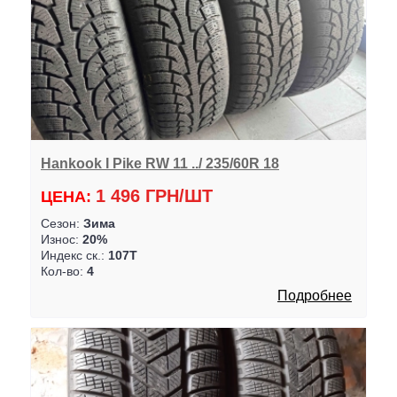
Hankook I Pike RW 11 ../ 235/60R 18
1 496 ГРН/ШТ
ЦЕНА:
Сезон:
Зима
Износ:
20%
Индекс ск.:
107T
Кол-во:
4
Подробнее