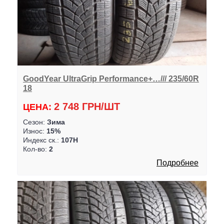
GoodYear UltraGrip Performance+…/// 235/60R
18
2 748 ГРН/ШТ
ЦЕНА:
Сезон:
Зима
Износ:
15%
Индекс ск.:
107H
Кол-во:
2
Подробнее