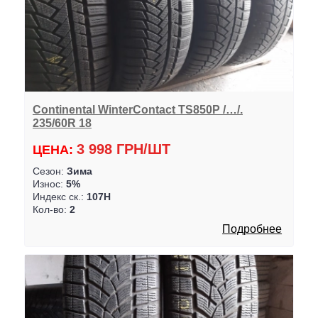
Continental WinterContact TS850P /…/.
235/60R 18
3 998 ГРН/ШТ
ЦЕНА:
Сезон:
Зима
Износ:
5%
Индекс ск.:
107H
Кол-во:
2
Подробнее