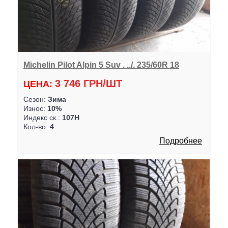
Michelin Pilot Alpin 5 Suv . ../. 235/60R 18
3 746 ГРН/ШТ
ЦЕНА:
Сезон:
Зима
Износ:
10%
Индекс ск.:
107H
Кол-во:
4
Подробнее