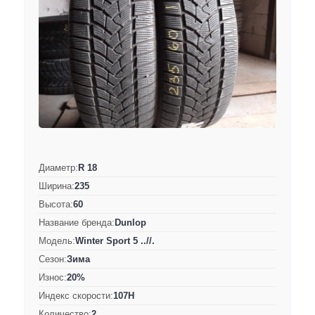
Диаметр:
R 18
Ширина:
235
Высота:
60
Название бренда:
Dunlop
Модель:
Winter Sport 5 ..//.
Сезон:
Зима
Износ:
20%
Индекс скорости:
107H
Количество:
2