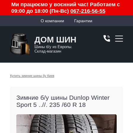
Ми працюємо у воєнний час! Работаем с
09:00 до 18:00 (Пн-Вс)
067-216-56-55
О компании
Гарантии
ДОМ ШИН
Шины б/у из Европы.
Склад-магазин
Купить зимние шины бу Киев
Зимние б/у шины Dunlop Winter
Sport 5 ..//. 235 /60 R 18