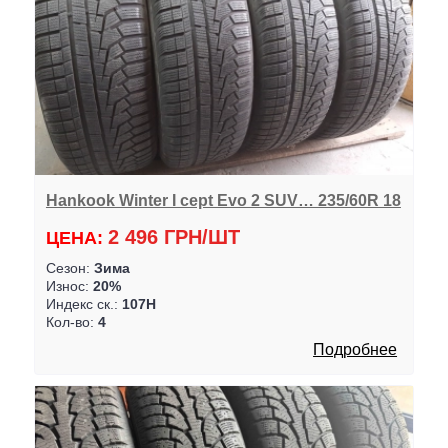
Hankook Winter I cept Evo 2 SUV… 235/60R 18
2 496 ГРН/ШТ
ЦЕНА:
Сезон:
Зима
Износ:
20%
Индекс ск.:
107H
Кол-во:
4
Подробнее