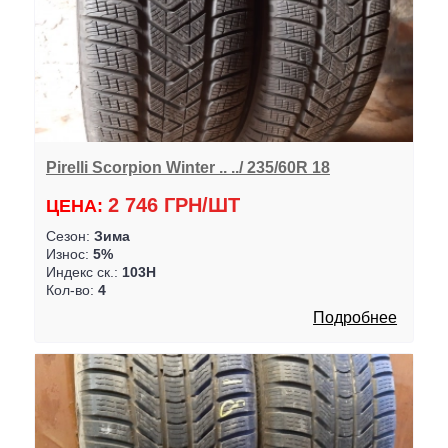
Pirelli Scorpion Winter .. ../ 235/60R 18
2 746 ГРН/ШТ
ЦЕНА:
Сезон:
Зима
Износ:
5%
Индекс ск.:
103H
Кол-во:
4
Подробнее