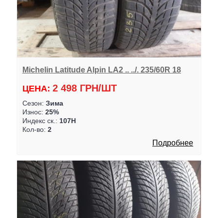
Michelin Latitude Alpin LA2 .. ../. 235/60R 18
2 498 ГРН/ШТ
ЦЕНА:
Сезон:
Зима
Износ:
25%
Индекс ск.:
107H
Кол-во:
2
Подробнее