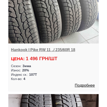
Hankook I Pike RW 11 ../ 235/60R 18
1 496 ГРН/ШТ
ЦЕНА:
Сезон:
Зима
Износ:
20%
Индекс ск.:
107T
Кол-во:
4
Подробнее