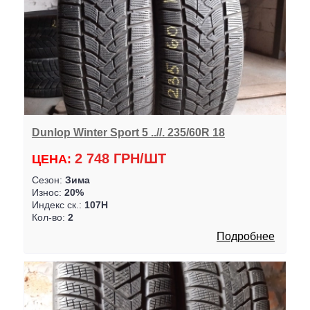
Dunlop Winter Sport 5 ..//. 235/60R 18
2 748 ГРН/ШТ
ЦЕНА:
Сезон:
Зима
Износ:
20%
Индекс ск.:
107H
Кол-во:
2
Подробнее