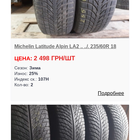
Michelin Latitude Alpin LA2 .. ../. 235/60R 18
2 498 ГРН/ШТ
ЦЕНА:
Сезон:
Зима
Износ:
25%
Индекс ск.:
107H
Кол-во:
2
Подробнее