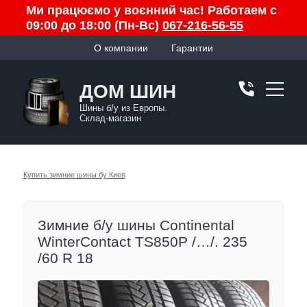
Ми працюємо у воєнний час! Работаем с
09:00 до 18:00 (Пн-Вс)
067-216-56-55
О компании
Гарантии
ДОМ ШИН
Шины б/у из Европы.
Склад-магазин
Купить зимние шины бу Киев
Зимние б/у шины Continental
WinterContact TS850P /…/. 235
/60 R 18