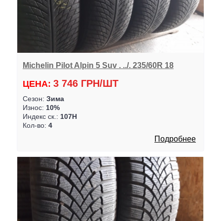
Michelin Pilot Alpin 5 Suv . ../. 235/60R 18
3 746 ГРН/ШТ
ЦЕНА:
Сезон:
Зима
Износ:
10%
Индекс ск.:
107H
Кол-во:
4
Подробнее