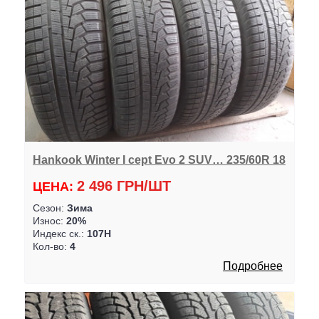
Hankook Winter I cept Evo 2 SUV… 235/60R 18
2 496 ГРН/ШТ
ЦЕНА:
Сезон:
Зима
Износ:
20%
Индекс ск.:
107H
Кол-во:
4
Подробнее