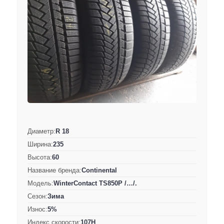
Диаметр:
R 18
Ширина:
235
Высота:
60
Название бренда:
Continental
Модель:
WinterContact TS850P /…/.
Сезон:
Зима
Износ:
5%
Индекс скорости:
107H