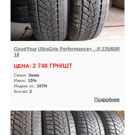
GoodYear UltraGrip Performance+…/// 235/60R
18
2 748 ГРН/ШТ
ЦЕНА:
Сезон:
Зима
Износ:
15%
Индекс ск.:
107H
Кол-во:
2
Подробнее