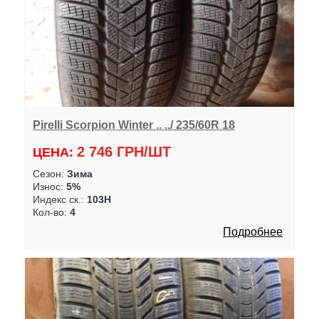
Pirelli Scorpion Winter .. ../ 235/60R 18
2 746 ГРН/ШТ
ЦЕНА:
Сезон:
Зима
Износ:
5%
Индекс ск.:
103H
Кол-во:
4
Подробнее