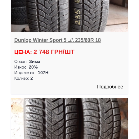
Dunlop Winter Sport 5 ..//. 235/60R 18
2 748 ГРН/ШТ
ЦЕНА:
Сезон:
Зима
Износ:
20%
Индекс ск.:
107H
Кол-во:
2
Подробнее