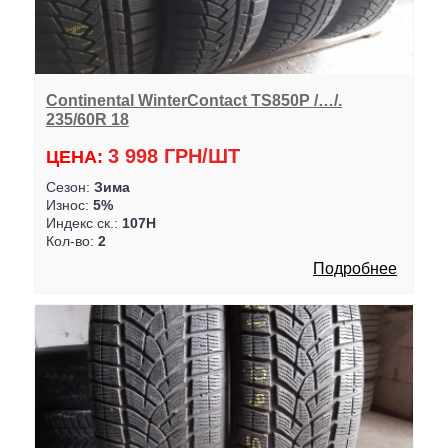
Continental WinterContact TS850P /…/.
235/60R 18
3 998 ГРН/ШТ
ЦЕНА:
Сезон:
Зима
Износ:
5%
Индекс ск.:
107H
Кол-во:
2
Подробнее