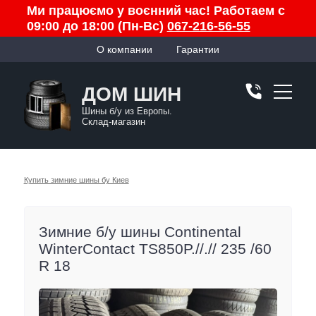
Ми працюємо у воєнний час! Работаем с
09:00 до 18:00 (Пн-Вс)
067-216-56-55
О компании
Гарантии
ДОМ ШИН
Шины б/у из Европы.
Склад-магазин
Купить зимние шины бу Киев
Зимние б/у шины Continental
WinterContact TS850P.//.// 235 /60
R 18