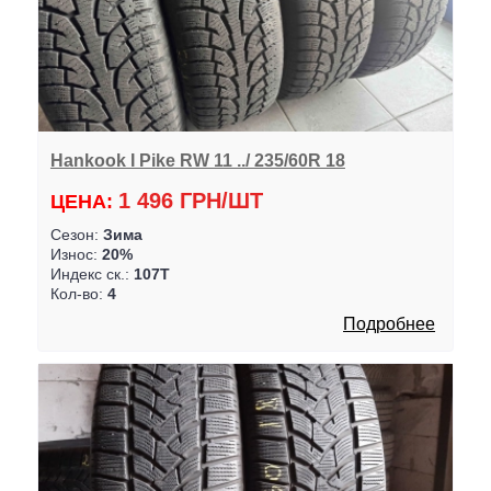
Hankook I Pike RW 11 ../ 235/60R 18
1 496 ГРН/ШТ
ЦЕНА:
Сезон:
Зима
Износ:
20%
Индекс ск.:
107T
Кол-во:
4
Подробнее