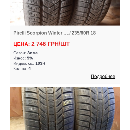
Pirelli Scorpion Winter .. ../ 235/60R 18
2 746 ГРН/ШТ
ЦЕНА:
Сезон:
Зима
Износ:
5%
Индекс ск.:
103H
Кол-во:
4
Подробнее