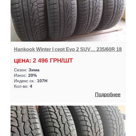
Hankook Winter I cept Evo 2 SUV… 235/60R 18
2 496 ГРН/ШТ
ЦЕНА:
Сезон:
Зима
Износ:
20%
Индекс ск.:
107H
Кол-во:
4
Подробнее