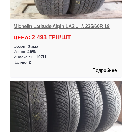
Michelin Latitude Alpin LA2 .. ../. 235/60R 18
2 498 ГРН/ШТ
ЦЕНА:
Сезон:
Зима
Износ:
25%
Индекс ск.:
107H
Кол-во:
2
Подробнее