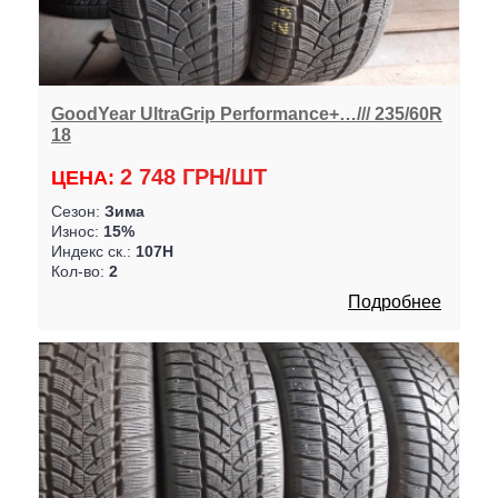
GoodYear UltraGrip Performance+…/// 235/60R
18
2 748 ГРН/ШТ
ЦЕНА:
Сезон:
Зима
Износ:
15%
Индекс ск.:
107H
Кол-во:
2
Подробнее