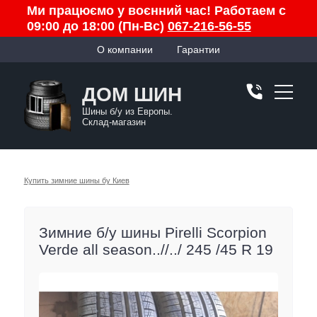
Ми працюємо у воєнний час! Работаем с
09:00 до 18:00 (Пн-Вс)
067-216-56-55
О компании
Гарантии
ДОМ ШИН
Шины б/у из Европы.
Склад-магазин
Купить зимние шины бу Киев
Зимние б/у шины Pirelli Scorpion
Verde all season..//../ 245 /45 R 19