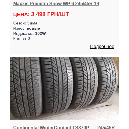
Maxxis Premitra Snow WP 6 245/45R 19
3 498 ГРН/ШТ
ЦЕНА:
Сезон:
Зима
Износ:
новые
Индекс ск.:
102W
Кол-во:
2
Подробнее
Continental WinterContact TS870P .. .. 245/45R