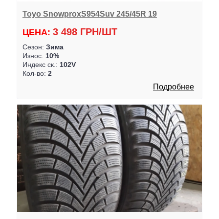
Toyo SnowproxS954Suv 245/45R 19
3 498 ГРН/ШТ
ЦЕНА:
Сезон:
Зима
Износ:
10%
Индекс ск.:
102V
Кол-во:
2
Подробнее