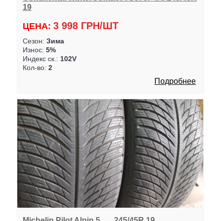
19
3 998 ГРН/ШТ
ЦЕНА:
Сезон:
Зима
Износ:
5%
Индекс ск.:
102V
Кол-во:
2
Подробнее
Michelin Pilot Alpin 5. . .. 245/45R 19