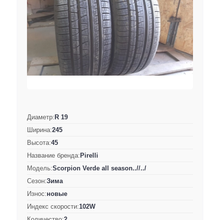
Диаметр:
R 19
Ширина:
245
Высота:
45
Название бренда:
Pirelli
Модель:
Scorpion Verde all season..//../
Сезон:
Зима
Износ:
новые
Индекс скорости:
102W
Количество:
2