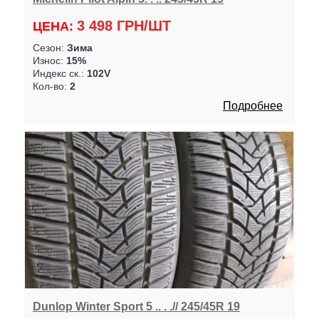
3 498 ГРН/ШТ
ЦЕНА:
Сезон:
Зима
Износ:
15%
Индекс ск.:
102V
Кол-во:
2
Подробнее
Dunlop Winter Sport 5 .. . .// 245/45R 19