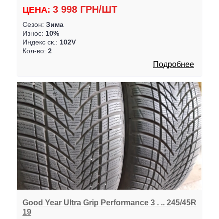
3 998 ГРН/ШТ
ЦЕНА:
Сезон:
Зима
Износ:
10%
Индекс ск.:
102V
Кол-во:
2
Подробнее
Good Year Ultra Grip Performance 3 . .. 245/45R
19