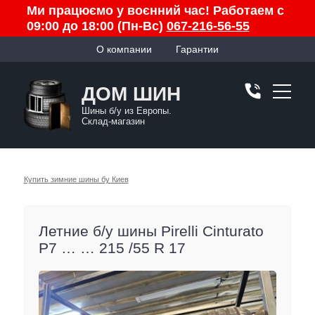
Ми працюємо у воєнний час! Работаем с
09:00 до 18:00 (Пн-Вс)
067-216-56-55
О компании
Гарантии
ДОМ ШИН
Шины б/у из Европы.
Склад-магазин
Купить зимние шины бу Киев
Летние б/у шины Pirelli Cinturato
P7 … … 215 /55 R 17