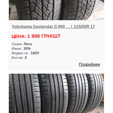
Yokohama Geolendar G 900 … /. 215/55R 17
1 998 ГРН/ШТ
ЦЕНА:
Сезон:
Лето
Износ:
10%
Индекс ск.:
102V
Кол-во:
2
Подробнее