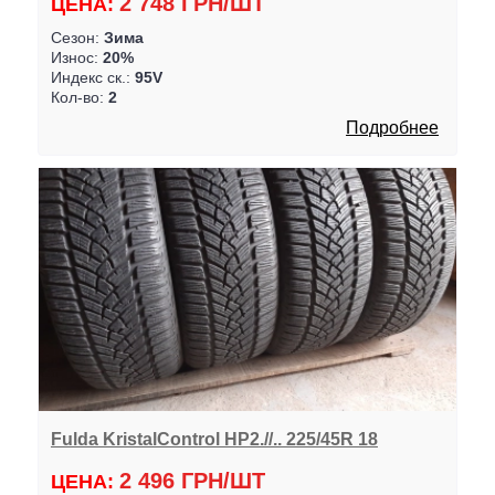
2 748 ГРН/ШТ
ЦЕНА:
Сезон:
Зима
Износ:
20%
Индекс ск.:
95V
Кол-во:
2
Подробнее
Fulda KristalControl HP2.//.. 225/45R 18
2 496 ГРН/ШТ
ЦЕНА: