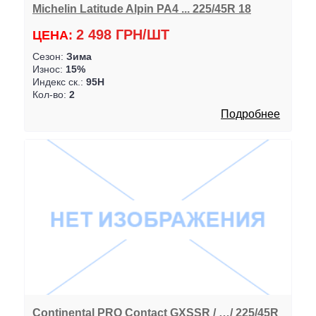
Michelin Latitude Alpin PA4 ... 225/45R 18
2 498 ГРН/ШТ
ЦЕНА:
Сезон:
Зима
Износ:
15%
Индекс ск.:
95H
Кол-во:
2
Подробнее
Continental PRO Contact GXSSR / …/ 225/45R