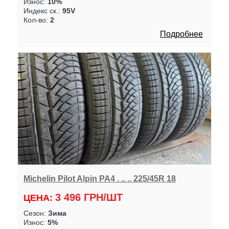
Износ:
10%
Индекс ск.:
95V
Кол-во:
2
Подробнее
Michelin Pilot Alpin PA4 . .. .. 225/45R 18
3 496 ГРН/ШТ
ЦЕНА:
Сезон:
Зима
Износ:
5%