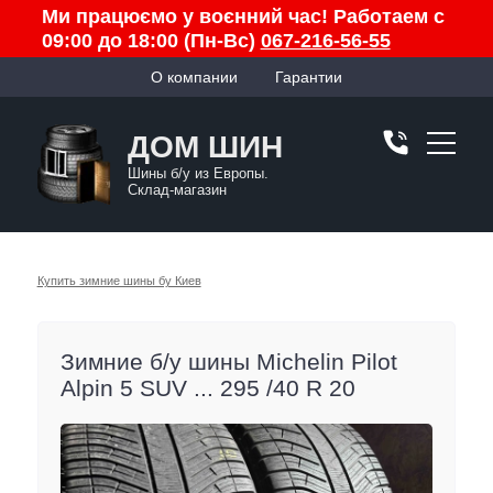
Ми працюємо у воєнний час! Работаем с
09:00 до 18:00 (Пн-Вс)
067-216-56-55
О компании
Гарантии
ДОМ ШИН
Шины б/у из Европы.
Склад-магазин
Купить зимние шины бу Киев
Зимние б/у шины Michelin Pilot
Alpin 5 SUV ... 295 /40 R 20