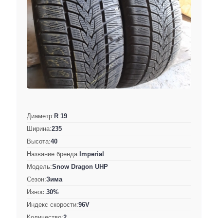
Диаметр:
R 19
Ширина:
235
Высота:
40
Название бренда:
Imperial
Модель:
Snow Dragon UHP
Сезон:
Зима
Износ:
30%
Индекс скорости:
96V
Количество:
2