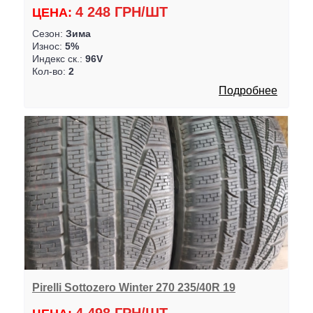
4 248 ГРН/ШТ
ЦЕНА:
Сезон:
Зима
Износ:
5%
Индекс ск.:
96V
Кол-во:
2
Подробнее
Pirelli Sottozero Winter 270 235/40R 19