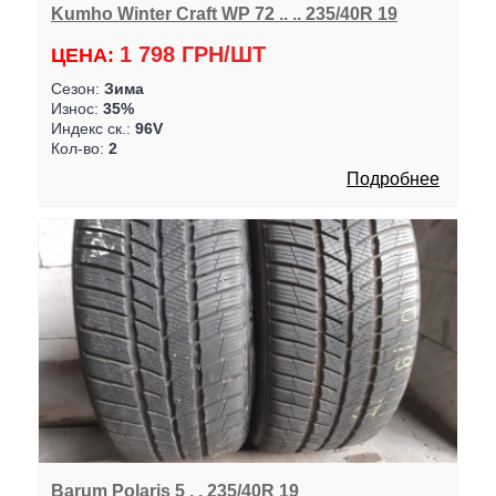
Kumho Winter Craft WP 72 .. .. 235/40R 19
1 798 ГРН/ШТ
ЦЕНА:
Сезон:
Зима
Износ:
35%
Индекс ск.:
96V
Кол-во:
2
Подробнее
Barum Polaris 5 . . 235/40R 19