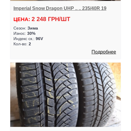
Imperial Snow Dragon UHP .. .. 235/40R 19
2 248 ГРН/ШТ
ЦЕНА:
Сезон:
Зима
Износ:
30%
Индекс ск.:
96V
Кол-во:
2
Подробнее