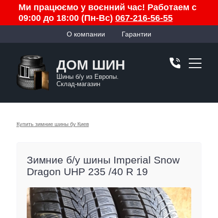
Ми працюємо у воєнний час! Работаем с
09:00 до 18:00 (Пн-Вс)
067-216-56-55
О компании
Гарантии
ДОМ ШИН
Шины б/у из Европы.
Склад-магазин
Купить зимние шины бу Киев
Зимние б/у шины Imperial Snow
Dragon UHP 235 /40 R 19