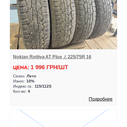
Nokian Rotiiva AT Plus ./. 225/75R 16
1 996 ГРН/ШТ
ЦЕНА:
Сезон:
Лето
Износ:
10%
Индекс ск.:
115/112S
Кол-во:
4
Подробнее