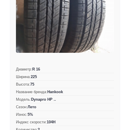
Диаметр:
R 16
Ширина:
225
Высота:
75
Название бренда:
Hankook
Модель:
Dynapro HP ..
Сезон:
Лето
Износ:
5%
Индекс скорости:
104H
Количество:
2