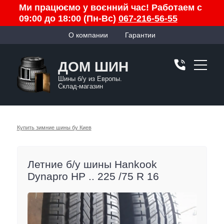
Ми працюємо у воєнний час! Работаем с
09:00 до 18:00 (Пн-Вс)
067-216-56-55
О компании
Гарантии
ДОМ ШИН
Шины б/у из Европы.
Склад-магазин
Купить зимние шины бу Киев
Летние б/у шины Hankook
Dynapro HP .. 225 /75 R 16