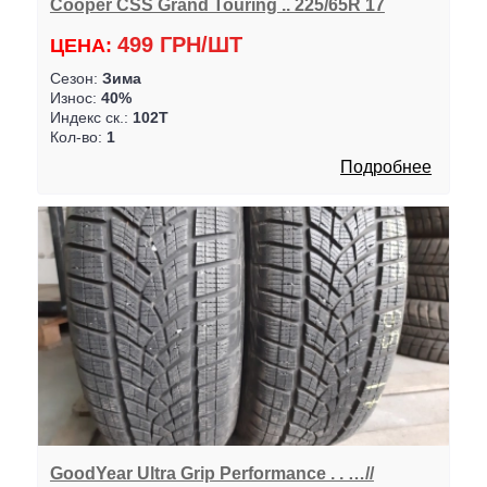
Cooper CSS Grand Touring .. 225/65R 17
499 ГРН/ШТ
ЦЕНА:
Сезон:
Зима
Износ:
40%
Индекс ск.:
102T
Кол-во:
1
Подробнее
GoodYear Ultra Grip Performance . . …//