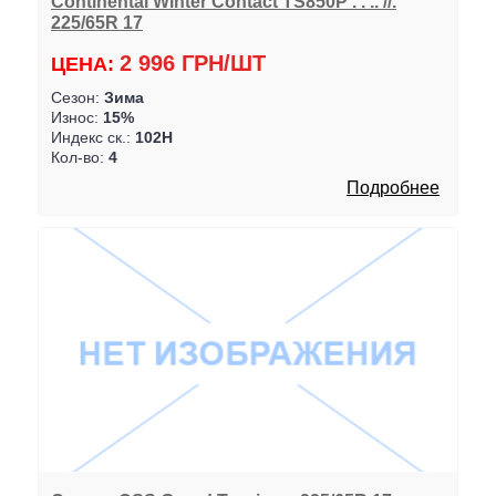
Continental Winter Contact TS850P . . .. //.
225/65R 17
2 996 ГРН/ШТ
ЦЕНА:
Сезон:
Зима
Износ:
15%
Индекс ск.:
102H
Кол-во:
4
Подробнее