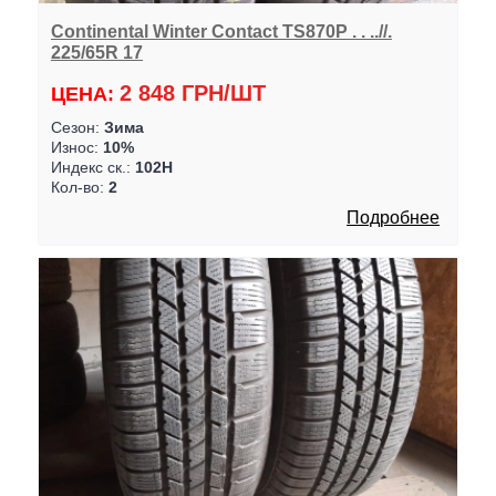
Continental Winter Contact TS870P . . ..//.
225/65R 17
2 848 ГРН/ШТ
ЦЕНА:
Сезон:
Зима
Износ:
10%
Индекс ск.:
102H
Кол-во:
2
Подробнее