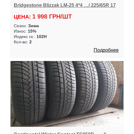
Bridgestone Blizzak LM-25 4*4 …/ 225/65R 17
1 998 ГРН/ШТ
ЦЕНА:
Сезон:
Зима
Износ:
15%
Индекс ск.:
102H
Кол-во:
2
Подробнее