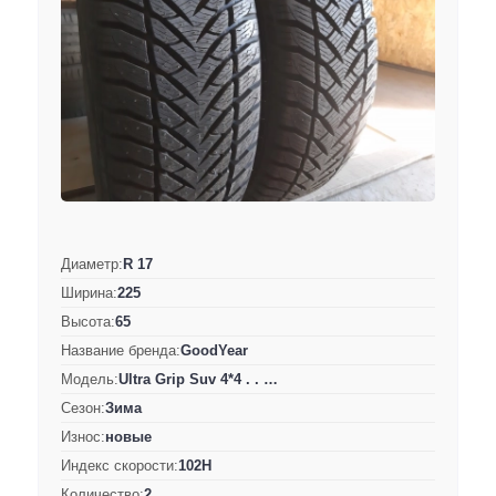
Диаметр:
R 17
Ширина:
225
Высота:
65
Название бренда:
GoodYear
Модель:
Ultra Grip Suv 4*4 . . …
Сезон:
Зима
Износ:
новые
Индекс скорости:
102H
Количество:
2