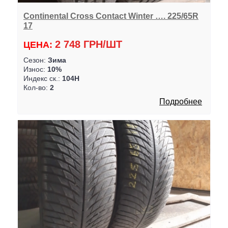
Continental Cross Contact Winter …. 225/65R
17
2 748 ГРН/ШТ
ЦЕНА:
Сезон:
Зима
Износ:
10%
Индекс ск.:
104H
Кол-во:
2
Подробнее