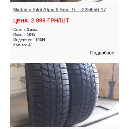
Michelin Pilot Alpin 5 Suv . /./…. 225/65R 17
2 996 ГРН/ШТ
ЦЕНА:
Сезон:
Зима
Износ:
10%
Индекс ск.:
106H
Кол-во:
4
Подробнее