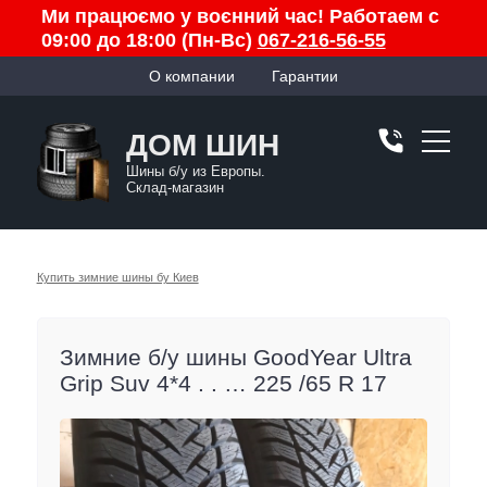
Ми працюємо у воєнний час! Работаем с
09:00 до 18:00 (Пн-Вс)
067-216-56-55
О компании
Гарантии
ДОМ ШИН
Шины б/у из Европы.
Склад-магазин
Купить зимние шины бу Киев
Зимние б/у шины GoodYear Ultra
Grip Suv 4*4 . . … 225 /65 R 17