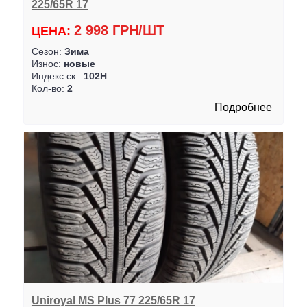
225/65R 17
2 998 ГРН/ШТ
ЦЕНА:
Сезон:
Зима
Износ:
новые
Индекс ск.:
102H
Кол-во:
2
Подробнее
Uniroyal MS Plus 77 225/65R 17