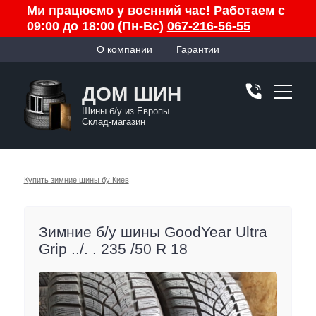
Ми працюємо у воєнний час! Работаем с
09:00 до 18:00 (Пн-Вс)
067-216-56-55
О компании
Гарантии
ДОМ ШИН
Шины б/у из Европы.
Склад-магазин
Купить зимние шины бу Киев
Зимние б/у шины GoodYear Ultra
Grip ../. . 235 /50 R 18