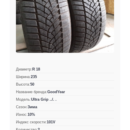
Диаметр:
R 18
Ширина:
235
Высота:
50
Название бренда:
GoodYear
Модель:
Ultra Grip ../. .
Сезон:
Зима
Износ:
10%
Индекс скорости:
101V
Количество:
2