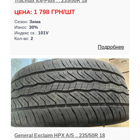
Tracmax Ice-Plus . . 235/50R 18
1 798 ГРН/ШТ
ЦЕНА:
Сезон:
Зима
Износ:
30%
Индекс ск.:
101V
Кол-во:
2
Подробнее
General Exclaim HPX A/S .. 235/50R 18