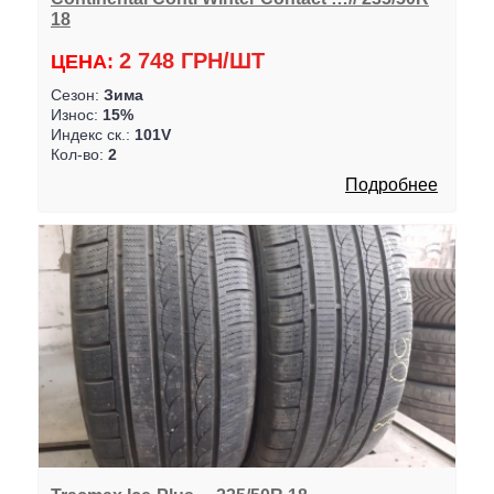
18
2 748 ГРН/ШТ
ЦЕНА:
Сезон:
Зима
Износ:
15%
Индекс ск.:
101V
Кол-во:
2
Подробнее