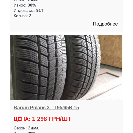
Износ:
30%
Индекс ск.:
91T
Кол-во:
2
Подробнее
Barum Polaris 3 .. 195/65R 15
1 298 ГРН/ШТ
ЦЕНА:
Сезон:
Зима