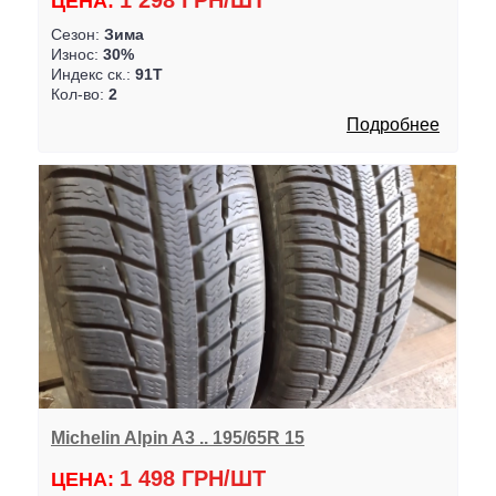
1 298 ГРН/ШТ
ЦЕНА:
Сезон:
Зима
Износ:
30%
Индекс ск.:
91T
Кол-во:
2
Подробнее
Michelin Alpin A3 .. 195/65R 15
1 498 ГРН/ШТ
ЦЕНА: