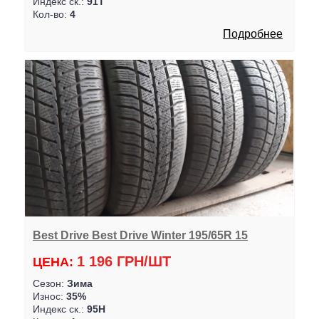
Индекс ск.:
91T
Кол-во:
4
Подробнее
Best Drive Best Drive Winter 195/65R 15
1 196 ГРН/ШТ
ЦЕНА:
Сезон:
Зима
Износ:
35%
Индекс ск.:
95H