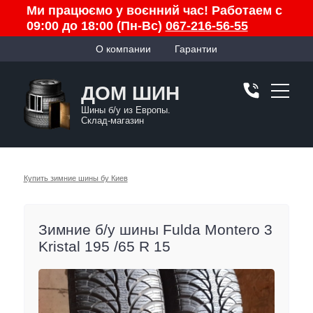
Ми працюємо у воєнний час! Работаем с
09:00 до 18:00 (Пн-Вс)
067-216-56-55
О компании
Гарантии
ДОМ ШИН
Шины б/у из Европы.
Склад-магазин
Купить зимние шины бу Киев
Зимние б/у шины Fulda Montero 3
Kristal 195 /65 R 15