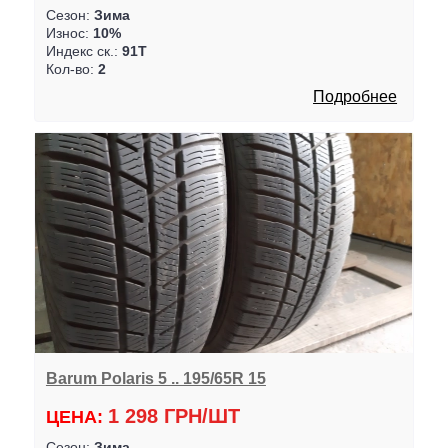
Сезон:
Зима
Износ:
10%
Индекс ск.:
91T
Кол-во:
2
Подробнее
Barum Polaris 5 .. 195/65R 15
1 298 ГРН/ШТ
ЦЕНА:
Сезон:
Зима