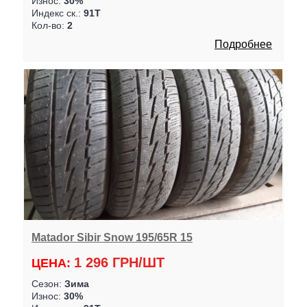
Износ:
30%
Индекс ск.:
91T
Кол-во:
2
Подробнее
Matador Sibir Snow 195/65R 15
1 296 ГРН/ШТ
ЦЕНА:
Сезон:
Зима
Износ:
30%