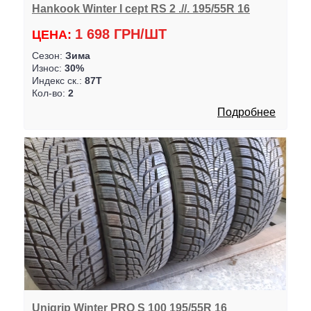
Hankook Winter I cept RS 2 .//. 195/55R 16
1 698 ГРН/ШТ
ЦЕНА:
Сезон:
Зима
Износ:
30%
Индекс ск.:
87T
Кол-во:
2
Подробнее
Unigrip Winter PRO S 100 195/55R 16