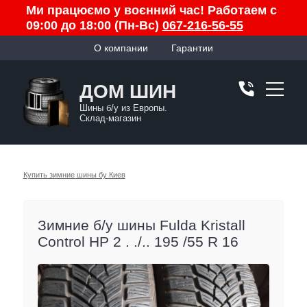
Ми працюємо у воєнний час! Работаем с
09:00 до 18:00 (Пн-Вс)
067-216-56-55
О компании
Гарантии
ДОМ ШИН
Шины б/у из Европы.
Склад-магазин
Купить зимние шины бу Киев
Зимние б/у шины Fulda Kristall
Control HP 2 . ./.. 195 /55 R 16