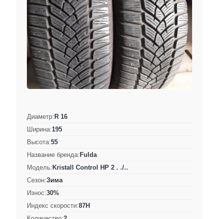
Диаметр:
R 16
Ширина:
195
Высота:
55
Название бренда:
Fulda
Модель:
Kristall Control HP 2 . ./..
Сезон:
Зима
Износ:
30%
Индекс скорости:
87H
Количество:
2