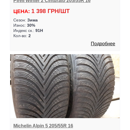
Pireli Winter 2 Cinturato 205/55R 16
1 398 ГРН/ШТ
ЦЕНА:
Сезон:
Зима
Износ:
30%
Индекс ск.:
91H
Кол-во:
2
Подробнее
Michelin Alpin 5 205/55R 16