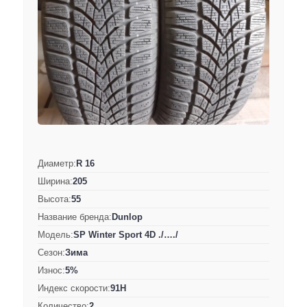
Диаметр:
R 16
Ширина:
205
Высота:
55
Название бренда:
Dunlop
Модель:
SP Winter Sport 4D ./…./
Сезон:
Зима
Износ:
5%
Индекс скорости:
91H
Количество:
2