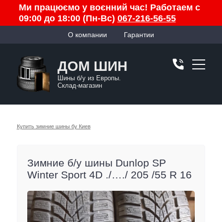
Ми працюємо у воєнний час! Работаем с
09:00 до 18:00 (Пн-Вс)
067-216-56-55
О компании
Гарантии
ДОМ ШИН
Шины б/у из Европы.
Склад-магазин
Купить зимние шины бу Киев
Зимние б/у шины Dunlop SP
Winter Sport 4D ./…./ 205 /55 R 16