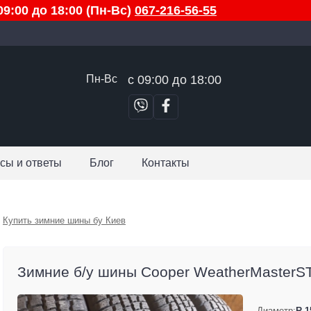
9:00 до 18:00 (Пн-Вс)
067-216-56-55
Пн-Вс
с 09:00 до 18:00
сы и ответы
Блог
Контакты
Купить зимние шины бу Киев
Зимние б/у шины Cooper WeatherMasterST
Диаметр:
R 1