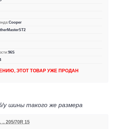
енда:
Cooper
therMasterST2
ости:
96S
4
ЕНИЮ, ЭТОТ ТОВАР УЖЕ ПРОДАН
б/у шины такого же размера
 .. 205/70R 15