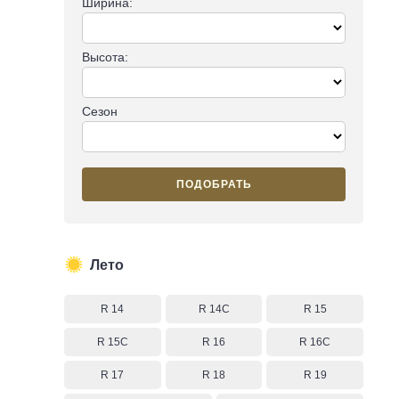
Ширина:
Высота:
Сезон
ПОДОБРАТЬ
Лето
R 14
R 14C
R 15
R 15C
R 16
R 16C
R 17
R 18
R 19