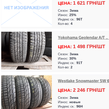
1 621 ГРН/ШТ
ЦЕНА:
Сезон:
Зима
Износ:
25%
Индекс ск.:
96T
Кол-во:
4
Yokohama Geolendar A/T .. 
1 498 ГРН/ШТ
ЦЕНА:
Сезон:
Зима
Износ:
30%
Индекс ск.:
91T
Кол-во:
2
Westlake Snowmaster SW 6
2 246 ГРН/ШТ
ЦЕНА:
Сезон:
Зима
Износ:
новые
Индекс ск.:
96H