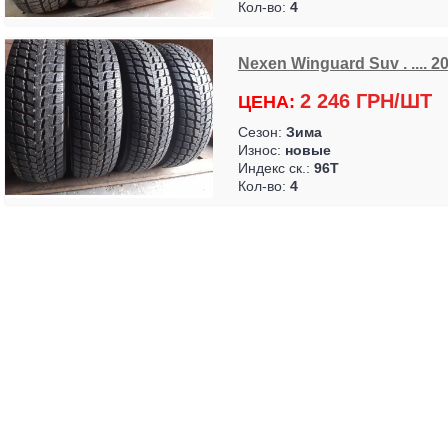
Кол-во:
4
Nexen Winguard Suv . .... 2
2 246 ГРН/ШТ
ЦЕНА:
Сезон:
Зима
Износ:
новые
Индекс ск.:
96T
Кол-во:
4