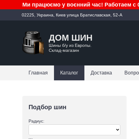
Ми працюємо у воєнний час! Работаем с 0
02225, Украина, Киев улица Братиславская, 52-А
ДОМ ШИН
Шины б/у из Европы.
Склад-магазин
Главная
Каталог
Доставка
Вопро
Подбор шин
Радиус: