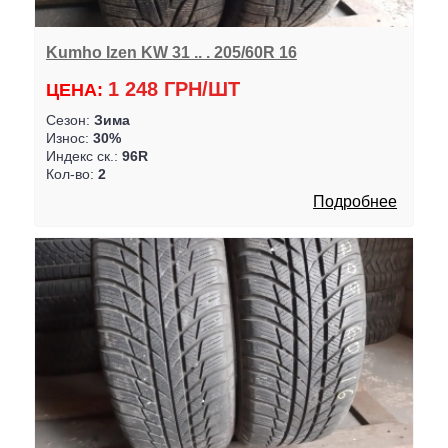
Kumho Izen KW 31 .. . 205/60R 16
1 248 ГРН/ШТ
ЦЕНА:
Сезон:
Зима
Износ:
30%
Индекс ск.:
96R
Кол-во:
2
Подробнее