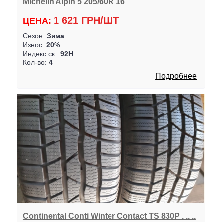
Michelin Alpin 5 205/60R 16
1 621 ГРН/ШТ
ЦЕНА:
Сезон:
Зима
Износ:
20%
Индекс ск.:
92H
Кол-во:
4
Подробнее
Continental Conti Winter Contact TS 830P . .. ..