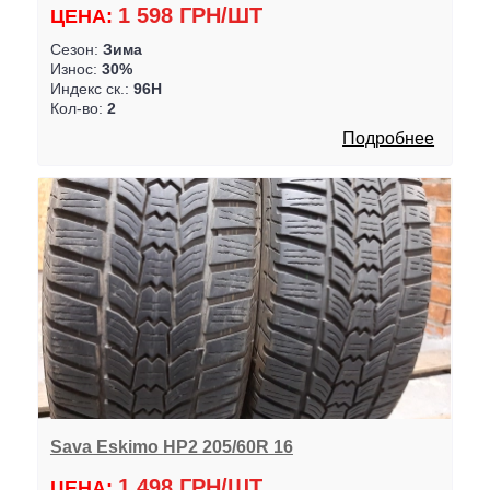
1 598 ГРН/ШТ
ЦЕНА:
Сезон:
Зима
Износ:
30%
Индекс ск.:
96H
Кол-во:
2
Подробнее
Sava Eskimo HP2 205/60R 16
1 498 ГРН/ШТ
ЦЕНА: