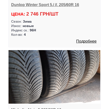
Dunlop Winter Sport 5./ //. 205/60R 16
2 746 ГРН/ШТ
ЦЕНА:
Сезон:
Зима
Износ:
новые
Индекс ск.:
96H
Кол-во:
4
Подробнее