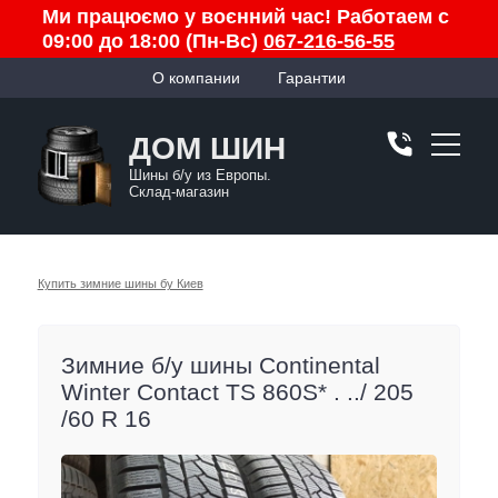
Ми працюємо у воєнний час! Работаем с
09:00 до 18:00 (Пн-Вс)
067-216-56-55
О компании
Гарантии
ДОМ ШИН
Шины б/у из Европы.
Склад-магазин
Купить зимние шины бу Киев
Зимние б/у шины Continental
Winter Contact TS 860S* . ../ 205
/60 R 16