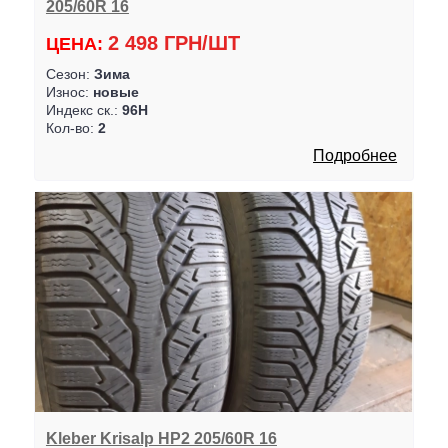
205/60R 16
2 498 ГРН/ШТ
ЦЕНА:
Сезон:
Зима
Износ:
новые
Индекс ск.:
96H
Кол-во:
2
Подробнее
Kleber Krisalp HP2 205/60R 16