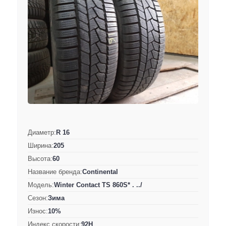
Диаметр:
R 16
Ширина:
205
Высота:
60
Название бренда:
Continental
Модель:
Winter Contact TS 860S* . ../
Сезон:
Зима
Износ:
10%
Индекс скорости:
92H