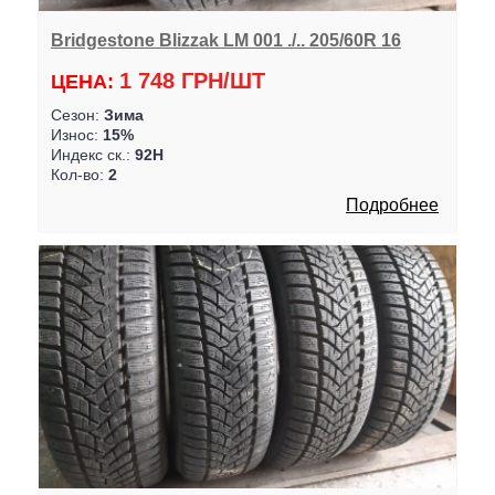
Bridgestone Blizzak LM 001 ./.. 205/60R 16
1 748 ГРН/ШТ
ЦЕНА:
Сезон:
Зима
Износ:
15%
Индекс ск.:
92H
Кол-во:
2
Подробнее