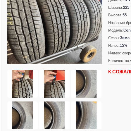
Ширина:
225
Высота:
55
Название бр
Модель:
Cont
Сезон:
Зима
Износ:
15%
Индекс скор
Количество:
К СОЖАЛ