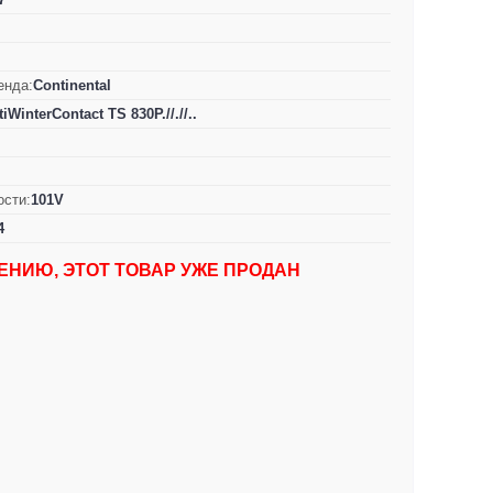
енда:
Continental
iWinterContact TS 830P.//.//..
ости:
101V
4
ЕНИЮ, ЭТОТ ТОВАР УЖЕ ПРОДАН