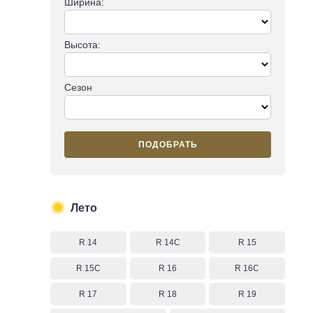
Ширина:
Высота:
Сезон
ПОДОБРАТЬ
Лето
R 14
R 14C
R 15
R 15C
R 16
R 16C
R 17
R 18
R 19