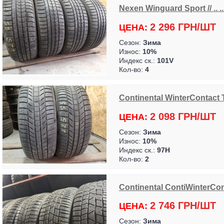
Nexen Winguard Sport // .. .
2 296 ГРН/ШТ
ЦЕНА:
Сезон:
Зима
Износ:
10%
Индекс ск.:
101V
Кол-во:
4
Continental WinterContact T
2 098 ГРН/ШТ
ЦЕНА:
Сезон:
Зима
Износ:
10%
Индекс ск.:
97H
Кол-во:
2
Continental ContiWinterCon
2 746 ГРН/ШТ
ЦЕНА:
Сезон:
Зима