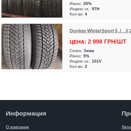
Износ:
20%
Индекс ск.:
97H
Кол-во:
4
Dunlop WinterSport 5 ./…// 
2 998 ГРН/ШТ
ЦЕНА:
Сезон:
Зима
Износ:
5%
Индекс ск.:
101V
Кол-во:
2
Информация
Пр
О компании
Летн