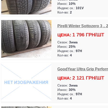
Износ:
10%
Индекс ск.:
101V
Кол-во:
2
Pirelli Winter Sottozero 3 ..
1 796 ГРН/ШТ
ЦЕНА:
Сезон:
Зима
Износ:
25%
Индекс ск.:
97H
Кол-во:
4
GoodYear Ultra Grip Perfor
2 121 ГРН/ШТ
ЦЕНА:
Сезон:
Зима
Износ:
30%
Индекс ск.:
97H
Кол-во:
4