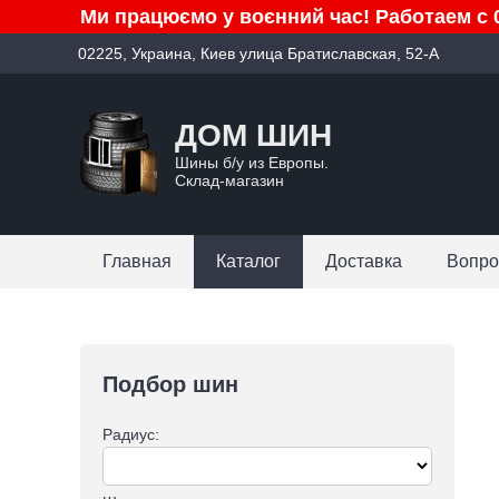
Ми працюємо у воєнний час! Работаем с 0
02225, Украина, Киев улица Братиславская, 52-А
ДОМ ШИН
Шины б/у из Европы.
Склад-магазин
Главная
Каталог
Доставка
Вопро
Подбор шин
Радиус: