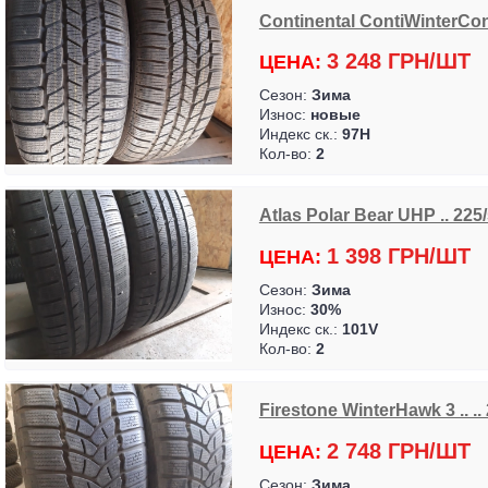
Continental ContiWinterCon
3 248 ГРН/ШТ
ЦЕНА:
Сезон:
Зима
Износ:
новые
Индекс ск.:
97H
Кол-во:
2
Atlas Polar Bear UHP .. 225
1 398 ГРН/ШТ
ЦЕНА:
Сезон:
Зима
Износ:
30%
Индекс ск.:
101V
Кол-во:
2
Firestone WinterHawk 3 .. ..
2 748 ГРН/ШТ
ЦЕНА:
Сезон:
Зима