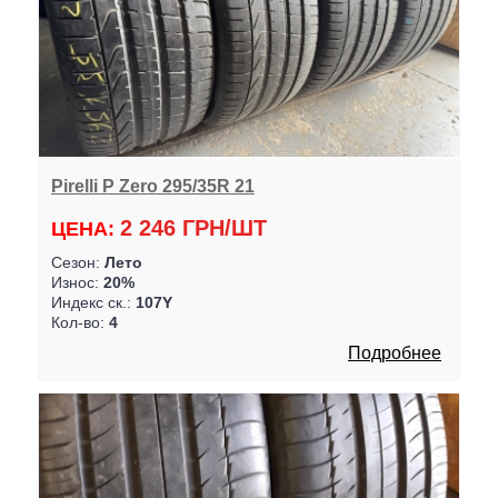
Pirelli P Zero 295/35R 21
2 246 ГРН/ШТ
ЦЕНА:
Сезон:
Лето
Износ:
20%
Индекс ск.:
107Y
Кол-во:
4
Подробнее