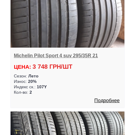
Michelin Pilot Sport 4 suv 295/35R 21
3 748 ГРН/ШТ
ЦЕНА:
Сезон:
Лето
Износ:
20%
Индекс ск.:
107Y
Кол-во:
2
Подробнее