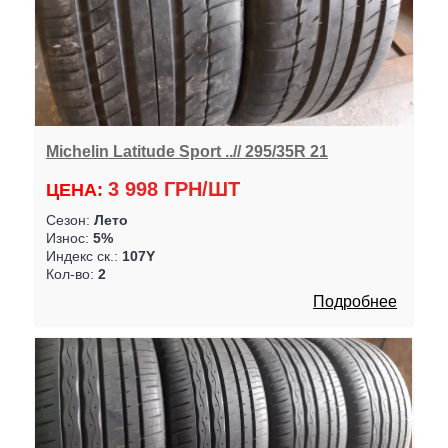
Michelin Latitude Sport ..// 295/35R 21
3 998 ГРН/ШТ
ЦЕНА:
Сезон:
Лето
Износ:
5%
Индекс ск.:
107Y
Кол-во:
2
Подробнее