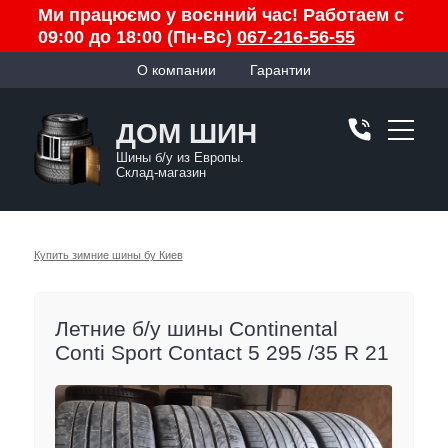
Ми працюємо у воєнний час! Работаем с
09:00 до 18:00 (Пн-Вс)
067-216-56-55
О компании
Гарантии
ДОМ ШИН
Шины б/у из Европы.
Склад-магазин
Купить зимние шины бу Киев
Летние б/у шины Continental
Conti Sport Contact 5 295 /35 R 21