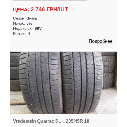
2 746 ГРН/ШТ
ЦЕНА:
Сезон:
Зима
Износ:
5%
Индекс ск.:
98V
Кол-во:
4
Подробнее
Vredestein Quatrac 5 .. .. 235/45R 18