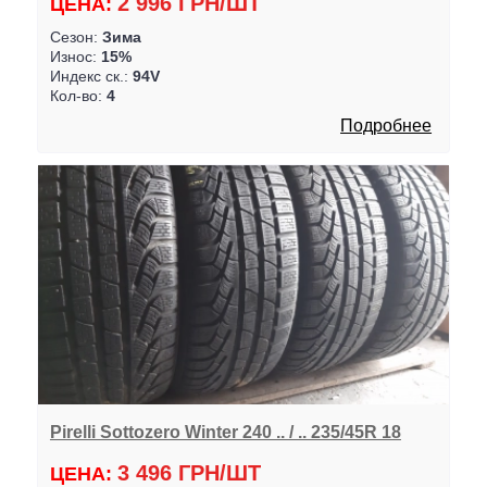
2 996 ГРН/ШТ
ЦЕНА:
Сезон:
Зима
Износ:
15%
Индекс ск.:
94V
Кол-во:
4
Подробнее
Pirelli Sottozero Winter 240 .. / .. 235/45R 18
3 496 ГРН/ШТ
ЦЕНА: