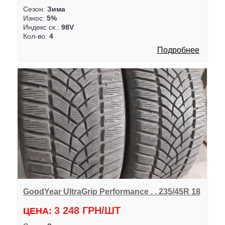
Сезон:
Зима
Износ:
5%
Индекс ск.:
98V
Кол-во:
4
Подробнее
GoodYear UltraGrip Performance . . 235/45R 18
3 248 ГРН/ШТ
ЦЕНА: