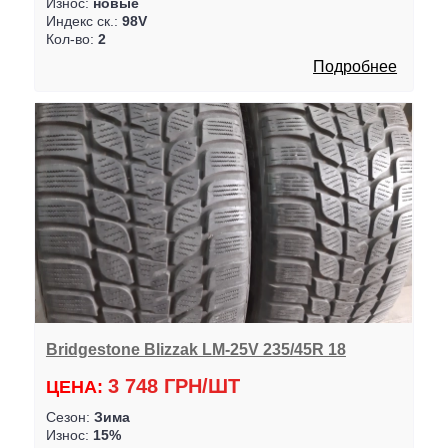
Износ:
новые
Индекс ск.:
98V
Кол-во:
2
Подробнее
Bridgestone Blizzak LM-25V 235/45R 18
3 748 ГРН/ШТ
ЦЕНА:
Сезон:
Зима
Износ:
15%