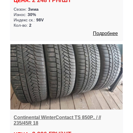
2 248 ГРН/ШТ
ЦЕНА:
Сезон:
Зима
Износ:
30%
Индекс ск.:
98V
Кол-во:
2
Подробнее
Continental WinterContact TS 850Р.. / //
235/45R 18