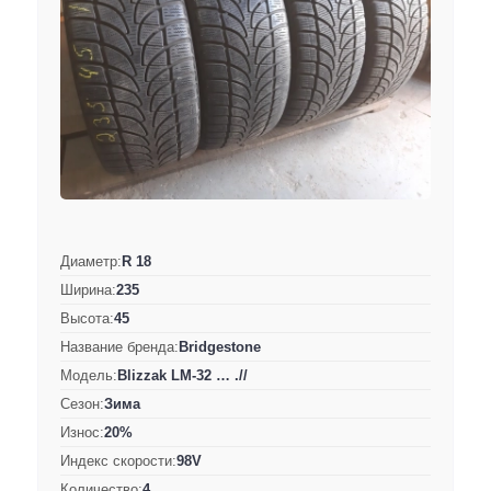
Диаметр:
R 18
Ширина:
235
Высота:
45
Название бренда:
Bridgestone
Модель:
Blizzak LM-32 … .//
Сезон:
Зима
Износ:
20%
Индекс скорости:
98V
Количество:
4