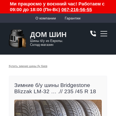
Ми працюємо у воєнний час! Работаем с
09:00 до 18:00 (Пн-Вс)
067-216-56-55
О компании
Гарантии
ДОМ ШИН
Шины б/у из Европы.
Склад-магазин
Купить зимние шины бу Киев
Зимние б/у шины Bridgestone
Blizzak LM-32 … .// 235 /45 R 18