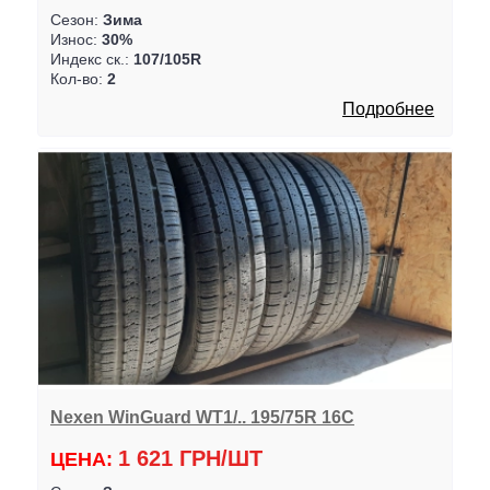
Сезон:
Зима
Износ:
30%
Индекс ск.:
107/105R
Кол-во:
2
Подробнее
Nexen WinGuard WT1/.. 195/75R 16C
1 621 ГРН/ШТ
ЦЕНА: