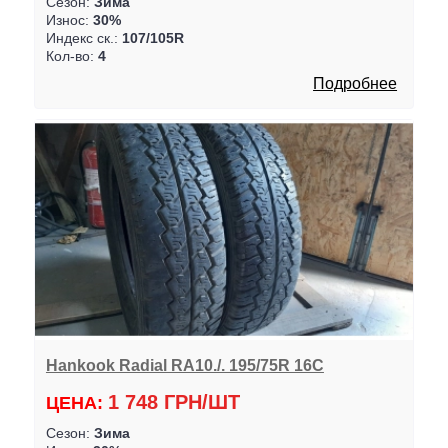
Сезон:
Зима
Износ:
30%
Индекс ск.:
107/105R
Кол-во:
4
Подробнее
Hankook Radial RA10./. 195/75R 16C
1 748 ГРН/ШТ
ЦЕНА:
Сезон:
Зима