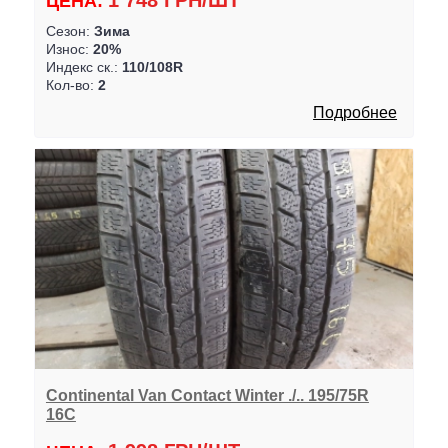
1 748 ГРН/ШТ
ЦЕНА:
Сезон:
Зима
Износ:
20%
Индекс ск.:
110/108R
Кол-во:
2
Подробнее
Continental Van Contact Winter ./.. 195/75R
16C