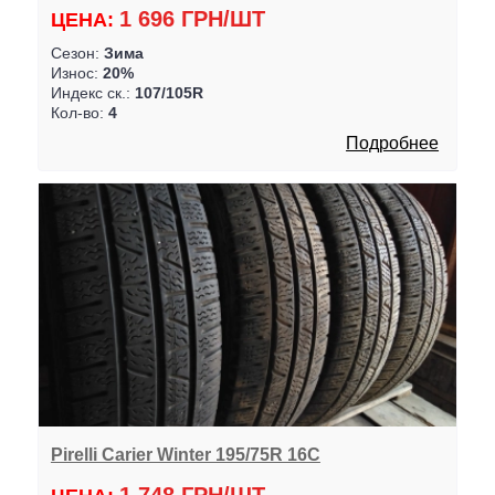
1 696 ГРН/ШТ
ЦЕНА:
Сезон:
Зима
Износ:
20%
Индекс ск.:
107/105R
Кол-во:
4
Подробнее
Pirelli Carier Winter 195/75R 16C