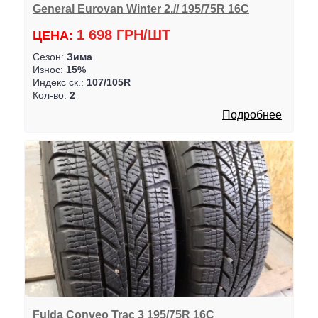
General Eurovan Winter 2.// 195/75R 16C
1 698 ГРН/ШТ
ЦЕНА:
Сезон:
Зима
Износ:
15%
Индекс ск.:
107/105R
Кол-во:
2
Подробнее
Fulda Conveo Trac 3 195/75R 16C