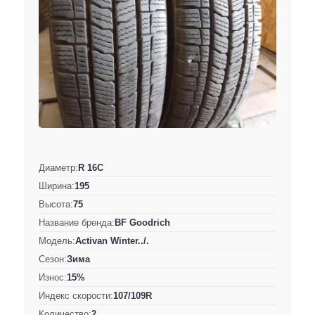
Диаметр:
R 16C
Ширина:
195
Высота:
75
Название бренда:
BF Goodrich
Модель:
Activan Winter../.
Сезон:
Зима
Износ:
15%
Индекс скорости:
107/109R
Количество:
2