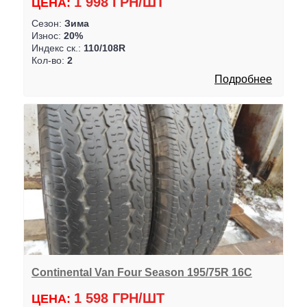
1 998 ГРН/ШТ
ЦЕНА:
Сезон:
Зима
Износ:
20%
Индекс ск.:
110/108R
Кол-во:
2
Подробнее
Continental Van Four Season 195/75R 16C
1 598 ГРН/ШТ
ЦЕНА: