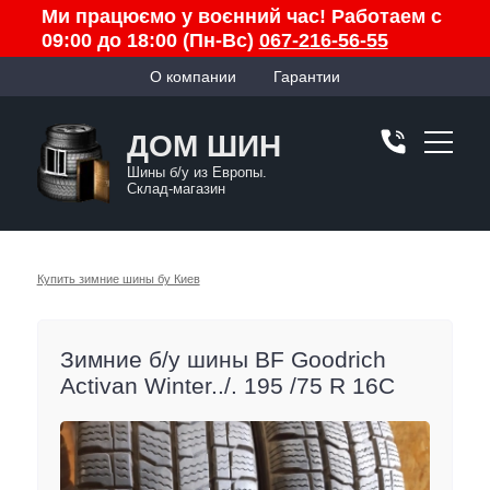
Ми працюємо у воєнний час! Работаем с
09:00 до 18:00 (Пн-Вс)
067-216-56-55
О компании
Гарантии
ДОМ ШИН
Шины б/у из Европы.
Склад-магазин
Купить зимние шины бу Киев
Зимние б/у шины BF Goodrich
Activan Winter../. 195 /75 R 16C