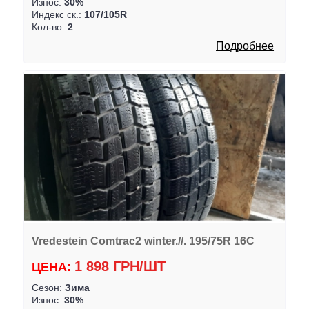
Износ:
30%
Индекс ск.:
107/105R
Кол-во:
2
Подробнее
Vredestein Comtrac2 winter.//. 195/75R 16C
1 898 ГРН/ШТ
ЦЕНА:
Сезон:
Зима
Износ:
30%