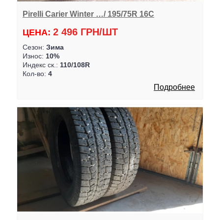
Pirelli Carier Winter …/ 195/75R 16C
2 496 ГРН/ШТ
ЦЕНА:
Сезон:
Зима
Износ:
10%
Индекс ск.:
110/108R
Кол-во:
4
Подробнее