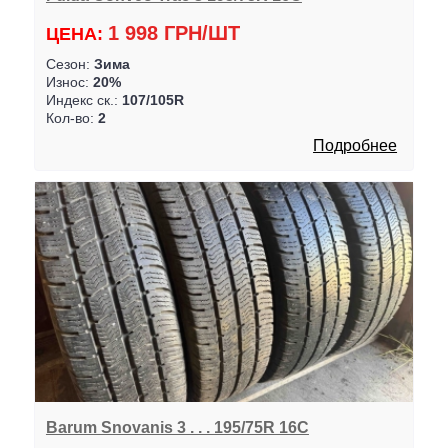
1 998 ГРН/ШТ
ЦЕНА:
Сезон:
Зима
Износ:
20%
Индекс ск.:
107/105R
Кол-во:
2
Подробнее
Barum Snovanis 3 . . . 195/75R 16C