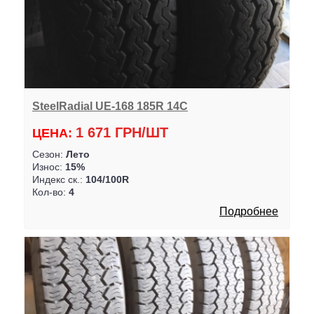
SteelRadial UE-168 185R 14C
1 671 ГРН/ШТ
ЦЕНА:
Сезон:
Лето
Износ:
15%
Индекс ск.:
104/100R
Кол-во:
4
Подробнее