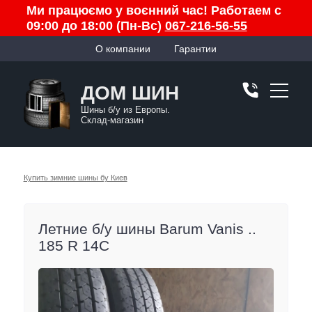
Ми працюємо у воєнний час! Работаем с
09:00 до 18:00 (Пн-Вс)
067-216-56-55
О компании
Гарантии
ДОМ ШИН
Шины б/у из Европы.
Склад-магазин
Купить зимние шины бу Киев
Летние б/у шины Barum Vanis ..
185 R 14C