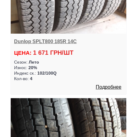
Dunlop SPLT800 185R 14C
1 671 ГРН/ШТ
ЦЕНА:
Сезон:
Лето
Износ:
20%
Индекс ск.:
102/100Q
Кол-во:
4
Подробнее