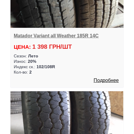
Matador Variant all Weather 185R 14C
1 398 ГРН/ШТ
ЦЕНА:
Сезон:
Лето
Износ:
20%
Индекс ск.:
102/108R
Кол-во:
2
Подробнее