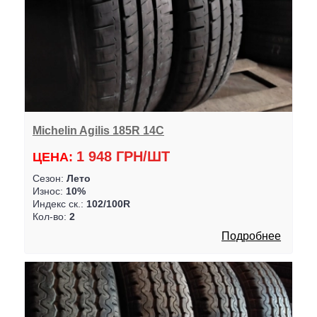
Michelin Agilis 185R 14C
1 948 ГРН/ШТ
ЦЕНА:
Сезон:
Лето
Износ:
10%
Индекс ск.:
102/100R
Кол-во:
2
Подробнее