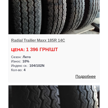
Radial Trailier Maxx 185R 14C
1 396 ГРН/ШТ
ЦЕНА:
Сезон:
Лето
Износ:
10%
Индекс ск.:
104/102N
Кол-во:
4
Подробнее