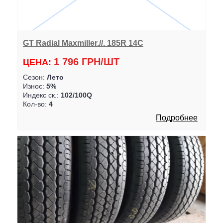
GT Radial Maxmiller.//. 185R 14C
1 796 ГРН/ШТ
ЦЕНА:
Сезон:
Лето
Износ:
5%
Индекс ск.:
102/100Q
Кол-во:
4
Подробнее