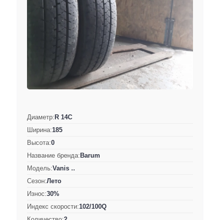
Диаметр:
R 14C
Ширина:
185
Высота:
0
Название бренда:
Barum
Модель:
Vanis ..
Сезон:
Лето
Износ:
30%
Индекс скорости:
102/100Q
Количество:
2