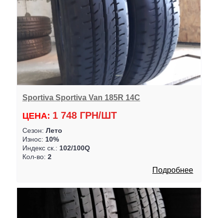
Sportiva Sportiva Van 185R 14C
1 748 ГРН/ШТ
ЦЕНА:
Сезон:
Лето
Износ:
10%
Индекс ск.:
102/100Q
Кол-во:
2
Подробнее