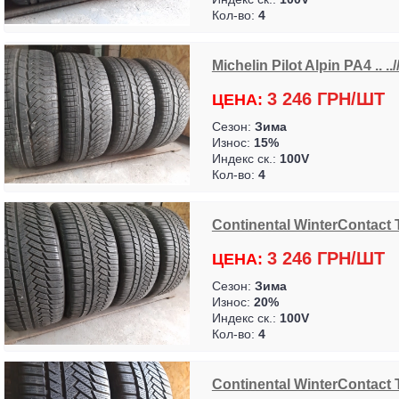
Кол-во:
4
Michelin Pilot Alpin PA4 .. ..
3 246 ГРН/ШТ
ЦЕНА:
Сезон:
Зима
Износ:
15%
Индекс ск.:
100V
Кол-во:
4
Continental WinterContact 
3 246 ГРН/ШТ
ЦЕНА:
Сезон:
Зима
Износ:
20%
Индекс ск.:
100V
Кол-во:
4
Continental WinterContact 