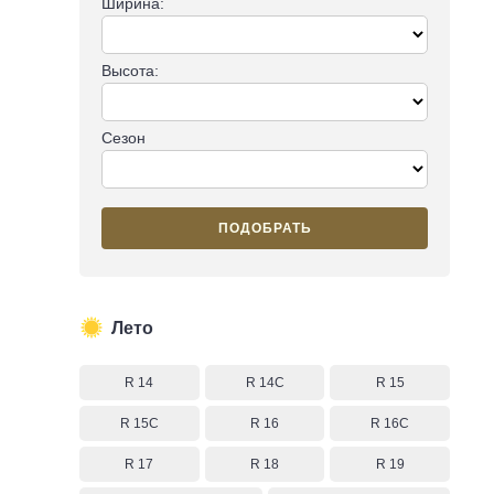
Ширина:
Высота:
Сезон
ПОДОБРАТЬ
Лето
R 14
R 14C
R 15
R 15C
R 16
R 16C
R 17
R 18
R 19