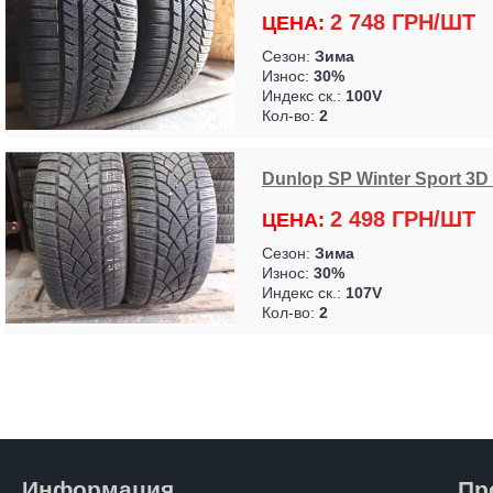
2 748 ГРН/ШТ
ЦЕНА:
Сезон:
Зима
Износ:
30%
Индекс ск.:
100V
Кол-во:
2
Dunlop SP Winter Sport 3D ..
2 498 ГРН/ШТ
ЦЕНА:
Сезон:
Зима
Износ:
30%
Индекс ск.:
107V
Кол-во:
2
Информация
Пр