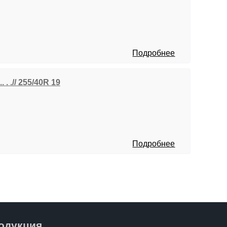
Подробнее
 . .// 255/40R 19
Подробнее
одукция