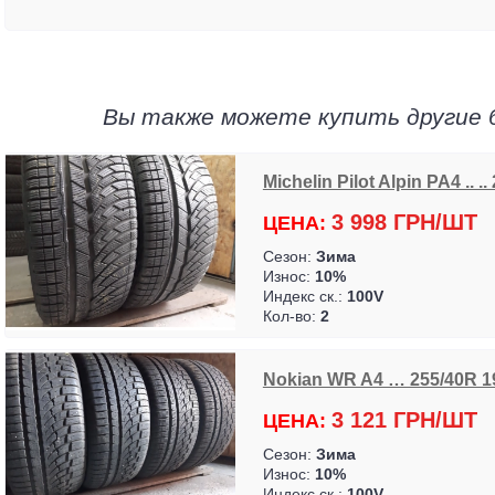
Вы также можете купить другие 
Michelin Pilot Alpin PA4 .. .
3 998 ГРН/ШТ
ЦЕНА:
Сезон:
Зима
Износ:
10%
Индекс ск.:
100V
Кол-во:
2
Nokian WR A4 … 255/40R 1
3 121 ГРН/ШТ
ЦЕНА:
Сезон:
Зима
Износ:
10%
Индекс ск.:
100V