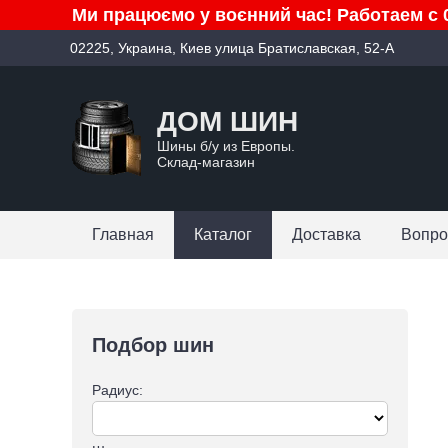
Ми працюємо у воєнний час! Работаем с 0
02225, Украина, Киев улица Братиславская, 52-А
ДОМ ШИН
Шины б/у из Европы.
Склад-магазин
Главная
Каталог
Доставка
Вопро
Подбор шин
Радиус: