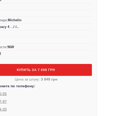
енда:
Michelin
acy 4 . ./ /..
ости:
96W
2
КУПИТЬ ЗА 7 698 ГРН
Цена за штуку:
3 849 грн
оните по телефону:
6-55
7-97
9-20