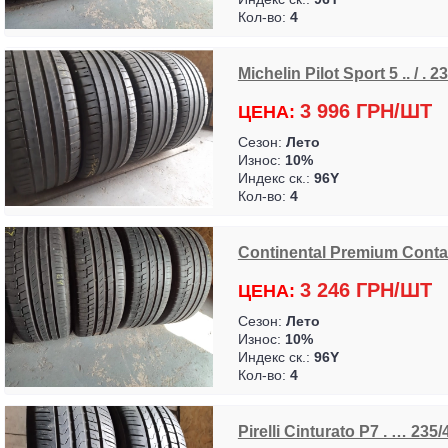
Кол-во:
4
Michelin Pilot Sport 5 .. / . 
3 996 ГРН/ШТ
ЦЕНА:
Сезон:
Лето
Износ:
10%
Индекс ск.:
96Y
Кол-во:
4
Continental Premium Contact
3 246 ГРН/ШТ
ЦЕНА:
Сезон:
Лето
Износ:
10%
Индекс ск.:
96Y
Кол-во:
4
Pirelli Cinturato P7 . … 235