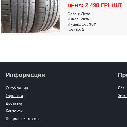
2 498 ГРН/ШТ
ЦЕНА:
Сезон:
Лето
Износ:
20%
Индекс ск.:
96Y
Кол-во:
2
Информация
Пр
О компании
Летн
Гарантии
Зим
Доставка
Контакты
Вопросы и ответы