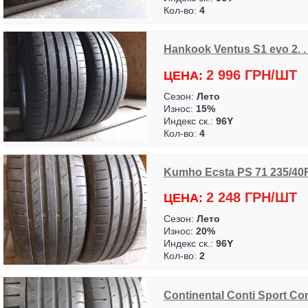
Кол-во:
4
Hankook Ventus S1 evo 2. . .
2 996 ГРН/ШТ
ЦЕНА:
Сезон:
Лето
Износ:
15%
Индекс ск.:
96Y
Кол-во:
4
Kumho Ecsta PS 71 235/40
2 248 ГРН/ШТ
ЦЕНА:
Сезон:
Лето
Износ:
20%
Индекс ск.:
96Y
Кол-во:
2
Continental Conti Sport Con