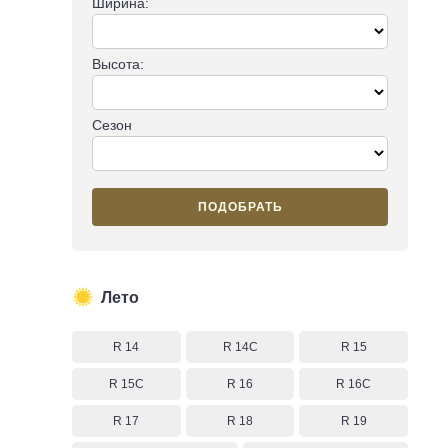
Ширина:
Высота:
Сезон
ПОДОБРАТЬ
Лето
R 14
R 14C
R 15
R 15C
R 16
R 16C
R 17
R 18
R 19