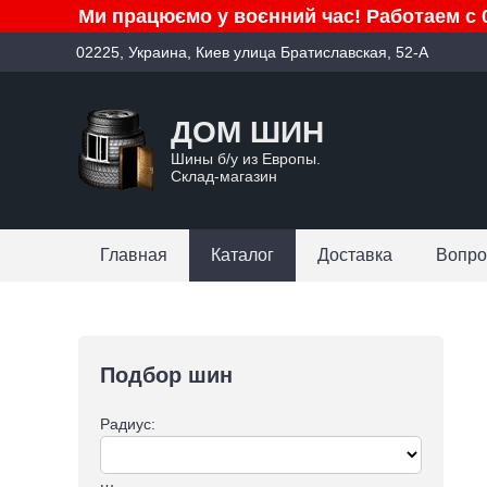
Ми працюємо у воєнний час! Работаем с 0
02225, Украина, Киев улица Братиславская, 52-А
ДОМ ШИН
Шины б/у из Европы.
Склад-магазин
Главная
Каталог
Доставка
Вопро
Подбор шин
Радиус: