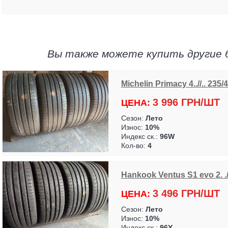
Вы также можете купить другие 
Michelin Primacy 4..//.. 235/
3 996 ГРН/ШТ
ЦЕНА:
Сезон:
Лето
Износ:
10%
Индекс ск.:
96W
Кол-во:
4
Hankook Ventus S1 evo 2. .//
3 496 ГРН/ШТ
ЦЕНА:
Сезон:
Лето
Износ:
10%
Индекс ск.:
96Y