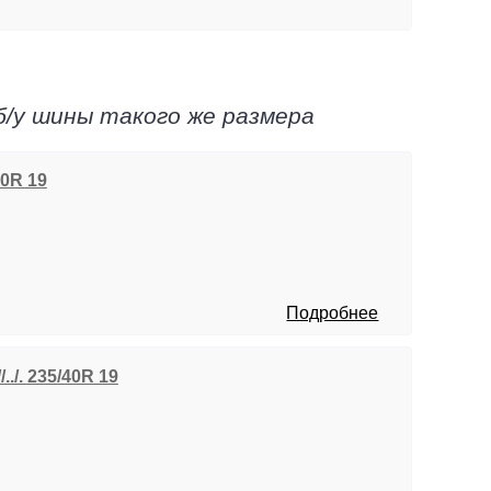
б/у шины такого же размера
40R 19
Подробнее
../. 235/40R 19