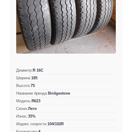
Диаметр:
R 16C
Ширина:
185
Высота:
75
Название бренда:
Bridgestone
Модель:
R623
Сезон:
Лето
Износ:
35%
Индекс скорости:
104/102R
Количество:
4