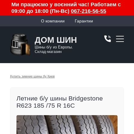
Ми працюємо у воєнний час! Работаем с
09:00 до 18:00 (Пн-Вс)
067-216-56-55
О компании
Гарантии
ДОМ ШИН
Шины б/у из Европы.
Склад-магазин
Купить зимние шины бу Киев
Летние б/у шины Bridgestone
R623 185 /75 R 16C