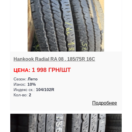
Hankook Radial RA 08 . 185/75R 16C
1 998 ГРН/ШТ
ЦЕНА:
Сезон:
Лето
Износ:
10%
Индекс ск.:
104/102R
Кол-во:
2
Подробнее